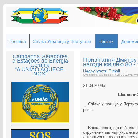
Головна
Спілка Українців у Португалії
Новини
Допомог
Campanha Geradores
Привітання Дмитру
e Estações de Energia
нагоди ювілею 80 - 
Ucrânia
“A UNIÃO AQUECE-
Надрукувати
E-mail
NOS”
Створено: 22 вересня 2009
Дата пуб
21.09.2009р.
Шановний
Спілка українців у Португал
річчя.
Ваша поезія, що вийшла п
струменем впливу українсько
літературне і духовне серед