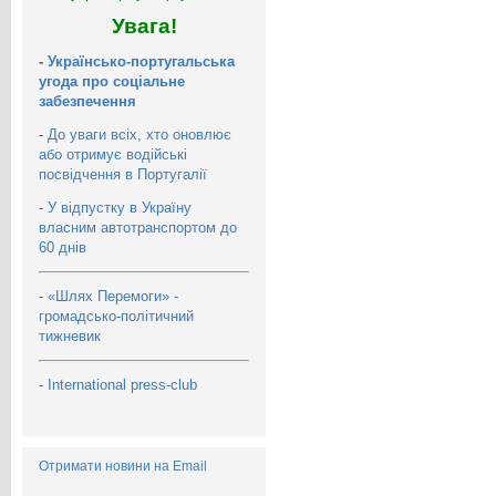
Увага!
-
Українсько-португальська
угода про соціальне
забезпечення
-
До уваги всіх, хто оновлює
або отримує водійські
посвідчення в Португалії
-
У відпустку в Україну
власним автотранспортом до
60 днів
-
«Шлях Перемоги» -
громадсько-політичний
тижневик
-
International press-club
Отримати новини на Email