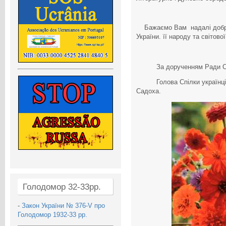
Бажаємо Вам надалі доброго
України. її народу та світово
За дорученням Ради Спілк
Голова Спілки українці
Садоха.
Голодомор 32-33рр.
-
Закон України № 376-V про
Голодомор 1932-33 рр.