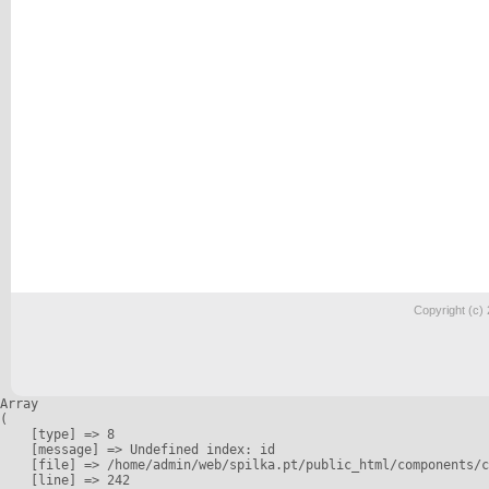
Copyright (c)
Array

(

    [type] => 8

    [message] => Undefined index: id

    [file] => /home/admin/web/spilka.pt/public_html/components/c
    [line] => 242
