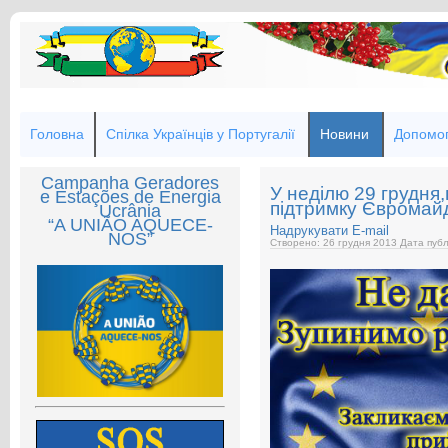
Головна
Спілка Українців у Португалії
Новини
Допомог
Campanha Geradores
У неділю 29 грудня,
e Estações de Energia
підтримку Євромай
Ucrânia
“A UNIÃO AQUECE-
Надрукувати
E-mail
NOS”
Створено: 26 грудня 2013
Дата публ