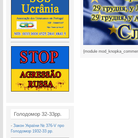
{module mod_knopka_commen
Голодомор 32-33рр.
-
Закон України № 376-V про
Голодомор 1932-33 рр.