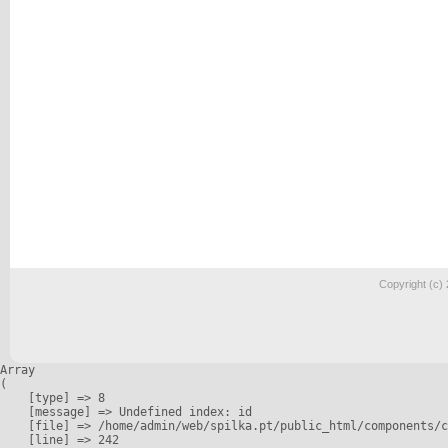
Copyright (c)
Array

(

    [type] => 8

    [message] => Undefined index: id

    [file] => /home/admin/web/spilka.pt/public_html/components/c
    [line] => 242
