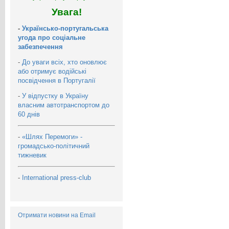
Увага!
-
Українсько-португальська
угода про соціальне
забезпечення
-
До уваги всіх, хто оновлює
або отримує водійські
посвідчення в Португалії
-
У відпустку в Україну
власним автотранспортом до
60 днів
-
«Шлях Перемоги» -
громадсько-політичний
тижневик
-
International press-club
Отримати новини на Email