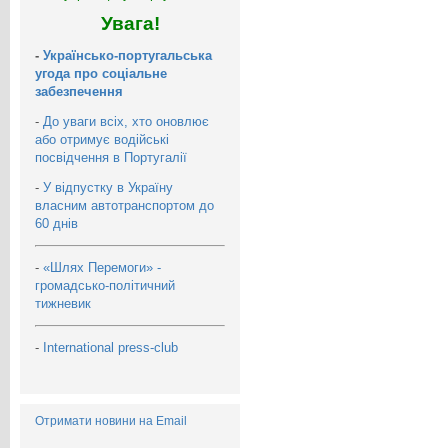
Увага!
-
Українсько-португальська
угода про соціальне
забезпечення
-
До уваги всіх, хто оновлює
або отримує водійські
посвідчення в Португалії
-
У відпустку в Україну
власним автотранспортом до
60 днів
-
«Шлях Перемоги» -
громадсько-політичний
тижневик
-
International press-club
Отримати новини на Email