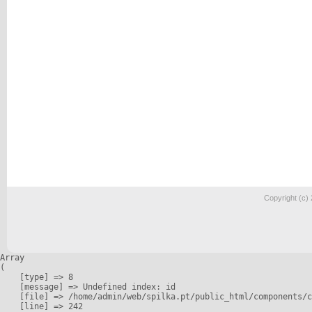
Copyright (c)
Array

(

    [type] => 8

    [message] => Undefined index: id

    [file] => /home/admin/web/spilka.pt/public_html/components/c
    [line] => 242
