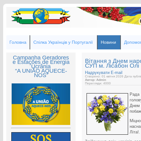
Головна
Спілка Українців у Португалії
Новини
Допомог
Campanha Geradores
Вітання з Днем нар
e Estações de Energia
СУП м. Лісабон Олі
Ucrânia
“A UNIÃO AQUECE-
Надрукувати
E-mail
NOS”
Створено: 01 квітня 2026
Дата публік
Автор: Admin
Перегляди: 4000
Рада 
голов
Днем
побаж
Міцно
насна
Літа!.