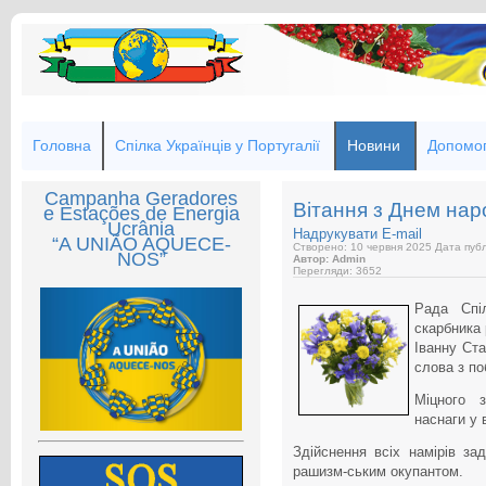
Головна
Спілка Українців у Португалії
Новини
Допомог
Campanha Geradores
Вітання з Днем нар
e Estações de Energia
Ucrânia
Надрукувати
E-mail
“A UNIÃO AQUECE-
Створено: 10 червня 2025
Дата публ
NOS”
Автор: Admin
Перегляди: 3652
Рада Спіл
скарбника 
Іванну Ст
слова з п
Міцного з
наснаги у 
Здійснення всіх намірів з
рашизм-ським окупантом.