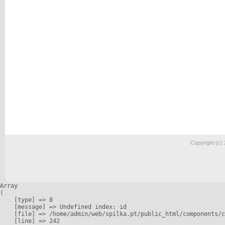
Copyright (c)
Array

(

    [type] => 8

    [message] => Undefined index: id

    [file] => /home/admin/web/spilka.pt/public_html/components/c
    [line] => 242
