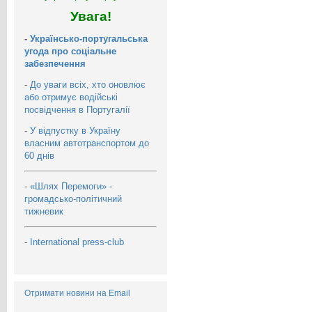
Увага!
-
Українсько-португальська
угода про соціальне
забезпечення
-
До уваги всіх, хто оновлює
або отримує водійські
посвідчення в Португалії
-
У відпустку в Україну
власним автотранспортом до
60 днів
-
«Шлях Перемоги» -
громадсько-політичний
тижневик
-
International press-club
Отримати новини на Email