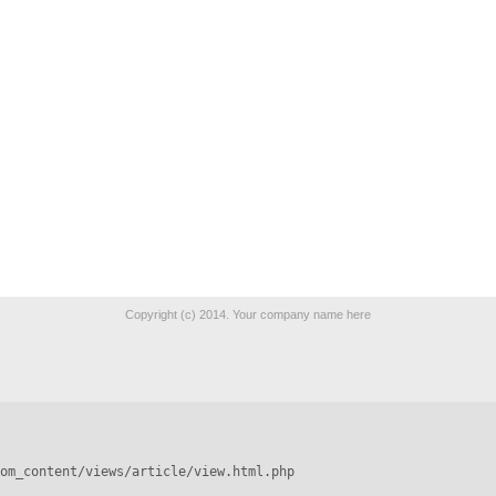
Copyright (c) 2014. Your company name here
om_content/views/article/view.html.php
