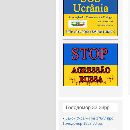
Голодомор 32-33рр.
-
Закон України № 376-V про
Голодомор 1932-33 рр.