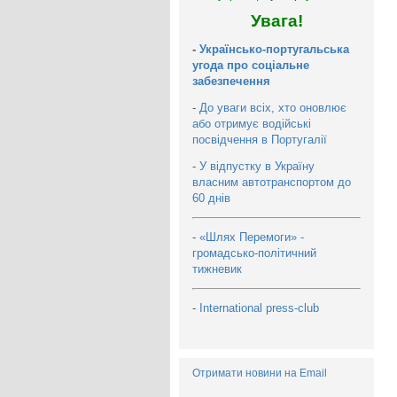
Увага!
-
Українсько-португальська
угода про соціальне
забезпечення
-
До уваги всіх, хто оновлює
або отримує водійські
посвідчення в Португалії
-
У відпустку в Україну
власним автотранспортом до
60 днів
-
«Шлях Перемоги» -
громадсько-політичний
тижневик
-
International press-club
Отримати новини на Email