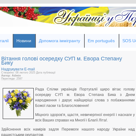
галії
Новини
Допомога іммігранту
Em português
SOS Uc
Вітання голові осередку СУП м. Евора Степану
Бику
Надрукувати
E-mail
Створено: 08 лютого 2025
Дата публікації
Автор: Admin
Перегляди: 2597
Рада Спілки українців Португалії щиро вітає голову
осередку СУП м. Евора Степана Бика з Днем
народження і дарує найщиріші слова з побажаннями
Божої ласки та Благословення!
Міцного здоров’я, щастя, невичерпної енергії і наснаги у
всіх Ваших справах на Многії і Благії Літа!.
Здійснення всіх намірів задля Перемоги нашого народу України над
рашистським окупантом.