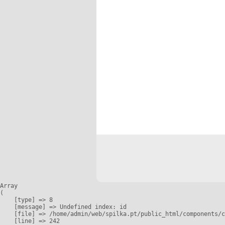
Array

(

    [type] => 8

    [message] => Undefined index: id

    [file] => /home/admin/web/spilka.pt/public_html/components/c
    [line] => 242
