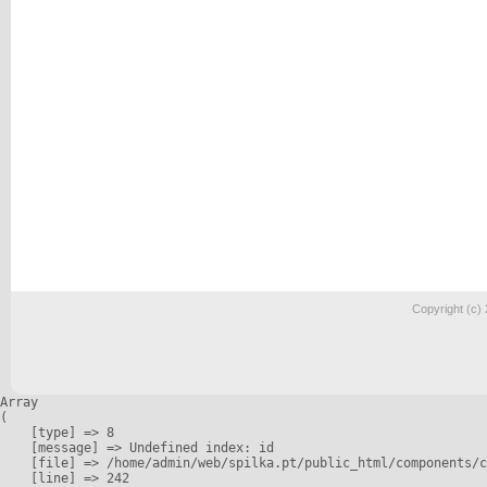
Copyright (c)
Array

(

    [type] => 8

    [message] => Undefined index: id

    [file] => /home/admin/web/spilka.pt/public_html/components/c
    [line] => 242
