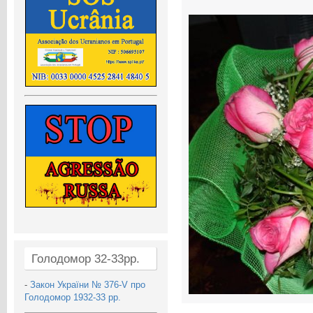
Голодомор 32-33рр.
-
Закон України № 376-V про
Голодомор 1932-33 рр.