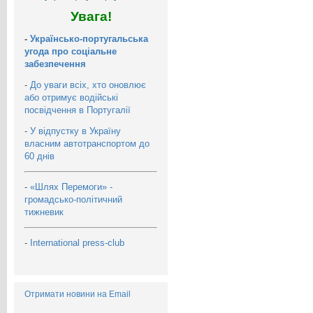
Увага!
-
Українсько-португальська
угода про соціальне
забезпечення
-
До уваги всіх, хто оновлює
або отримує водійські
посвідчення в Португалії
-
У відпустку в Україну
власним автотранспортом до
60 днів
-
«Шлях Перемоги» -
громадсько-політичний
тижневик
-
International press-club
Отримати новини на Email