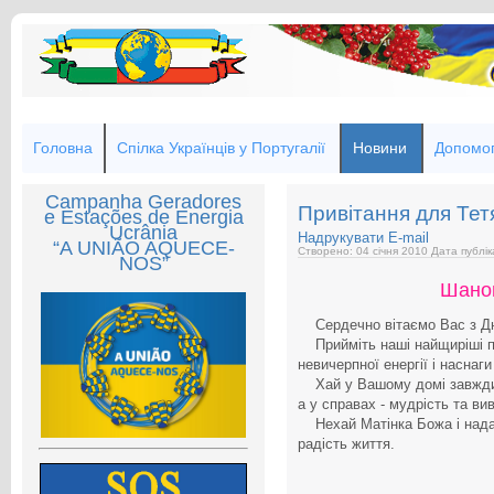
Головна
Спілка Українців у Португалії
Новини
Допомог
Campanha Geradores
Привітання для Тет
e Estações de Energia
Ucrânia
Надрукувати
E-mail
“A UNIÃO AQUECE-
Створено: 04 січня 2010
Дата публік
NOS”
Шанов
Сердечно вітаємо Вас з Д
Прийміть наші найщиріші по
невичерпної енергії і наснаг
Хай у Вашому домі завжди п
а у справах - мудрість та ви
Нехай Матінка Божа і нада
радість життя.