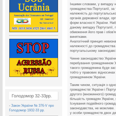
Іншими словами, у випадку 
громадянства Португалії, за
належність до португальсько
органів державної влади, орг
форм власності України. Наб
даному випадку Португалії, 
обмеження його прав і обов'я
винятками.
Аналогічний принцип невизна
належності до громадянства
португальському законодавст
Чинне законодавство України
перебування громадянином Ук
такого громадянина буде за
тобто у правових відносинах
громадянином України.
Таким чином, ситуація з од
громадянстві України і Порту
другого (множинного) громад
Голодомор 32-33рр.
більшість громадян України, 
Існування подвійного громад
-
Закон України № 376-V про
законодавства, не можливе. 
Голодомор 1932-33 рр.
у особи громадянств двох де