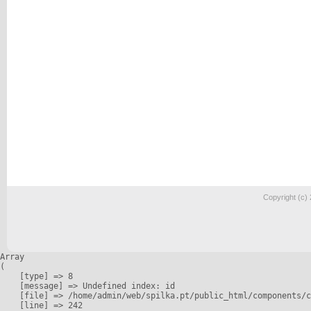
Copyright (c)
Array

(

    [type] => 8

    [message] => Undefined index: id

    [file] => /home/admin/web/spilka.pt/public_html/components/c
    [line] => 242
