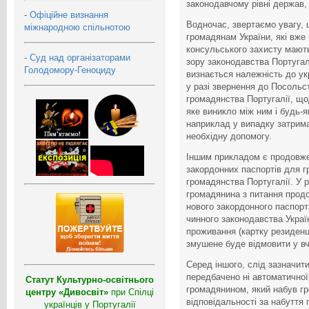
законодавчому рівні держав,
-
Офіційне визнання
Водночас, звертаємо увагу,
міжнародною спільнотою
громадянам України, які вже
консульського захисту мають
-
Суд над організаторами
зору законодавства Португал
Голодомору-Геноциду
визнається належність до ук
у разі звернення до Посольс
громадянства Португалії, що
яке виникло між ним і будь-
наприклад у випадку затрим
необхідну допомогу.
Іншим прикладом є продовже
закордонних паспортів для г
громадянства Португалії. У 
громадянина з питання прод
нового закордонного паспорт
чинного законодавства Украї
проживання (картку резиденці
змушене буде відмовити у вчи
Серед іншого, слід зазначит
передбачено ні автоматичної
Статут Культурно-освітнього
громадянином, який набув гр
центру «Дивосвіт»
при Спілці
відповідальності за набуття 
українців у Португалії