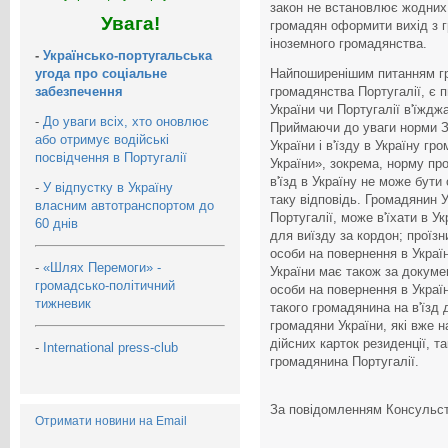
закон не встановлює жодних т
Увага!
громадян оформити вихід з 
іноземного громадянства.
-
Українсько-португальська
угода про соціальне
Найпоширенішим питанням гр
забезпечення
громадянства Португалії, є 
України чи Португалії в'їждж
-
До уваги всіх, хто оновлює
Приймаючи до уваги норми За
або отримує водійські
України і в'їзду в Україну г
посвідчення в Португалії
України», зокрема, норму пр
в'їзд в Україну не може бути
-
У відпустку в Україну
таку відповідь. Громадянин 
власним автотранспортом до
Португалії, може в'їхати в У
60 днів
для виїзду за кордон; проїз
особи на повернення в Украї
-
«Шлях Перемоги» -
України має також за докуме
громадсько-політичний
особи на повернення в Украї
тижневик
такого громадянина на в'їзд 
громадяни України, які вже 
дійсних карток резиденції, 
-
International press-club
громадянина Португалії.
За повідомленням Консульств
Отримати новини на Email