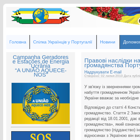
Головна
Спілка Українців у Португалії
Новини
Допомог
Campanha Geradores
Правові наслідки н
e Estações de Energia
громадянства Порту
Ucrânia
“A UNIÃO AQUECE-
Надрукувати
E-mail
NOS”
Створено: 02 липня 2010
Дата публі
У зв'язку із зверненнями гр
набуття громадянином Украї
України вважає за необхідне 
Відповідно до статті 4 Консти
громадянство. Стаття 2 Зако
редакції від 18.01.2001, дає
громадянства», який означає
громадянство (підданство) і
відносинах з Україною він в