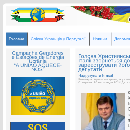
Головна
Спілка Українців у Португалії
Новини
Допомог
Campanha Geradores
Голова Християнськ
e Estações de Energia
Італії звернеться 
Ucrânia
зареєструвати його
“A UNIÃO AQUECE-
депутати
NOS”
Надрукувати
E-mail
Категорія: Українська громада у світі
Створено: 26 листопада 2014
Дата 
Х
І
з