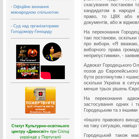
скасування постанови та
-
Офіційне визнання
кандидатом в народні 
міжнародною спільнотою
право, то ЦВК або ві
документів, або ж відмовл
-
Суд над організаторами
Голодомору-Геноциду
На переконання Городец
такі постанови, оскільки
про вибори. «Я вважаю
виборчого права громад
неприпустимим», - заявив 
Адвокат Городецького Ол
позов до Європейського
бути розглянутим і «шан
оскільки Україна в ситу
менше трьох рішень Євро
На переконання адво
застосування одних і т
Городецьким та з іншими
«Іншого правового виход
на таку ситуацію, навіщо 
Статут Культурно-освітнього
центру «Дивосвіт»
при Спілці
Городецький також має
українців у Португалії