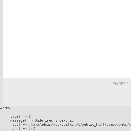
Copyright (c)
Array

(

    [type] => 8

    [message] => Undefined index: id

    [file] => /home/admin/web/spilka.pt/public_html/components/c
    [line] => 242
