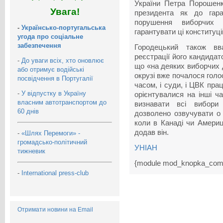
України Петра Порошенк
Увага!
президента як до гара
порушення виборчих 
-
Українсько-португальська
гарантувати ці конституцій
угода про соціальне
забезпечення
Городецький також в
реєстрації його кандидато
-
До уваги всіх, хто оновлює
що «на деяких виборчих 
або отримує водійські
окрузі вже почалося гол
посвідчення в Португалії
часом, і суди, і ЦВК пр
-
У відпустку в Україну
орієнтувалися на інші ч
власним автотранспортом до
визнавати всі вибори
60 днів
дозволено озвучувати о 
коли в Канаді чи Америц
додав він.
-
«Шлях Перемоги» -
громадсько-політичний
УНІАН
тижневик
{module mod_knopka_com
-
International press-club
Отримати новини на Email