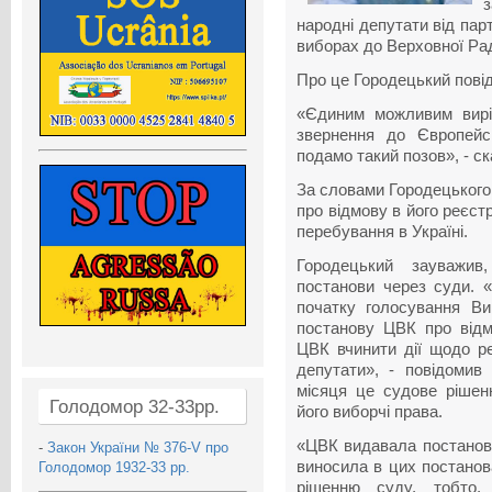
народні депутати від пар
виборах до Верховної Рад
Про це Городецький пові
«Єдиним можливим вирі
звернення до Європейс
подамо такий позов», - ск
За словами Городецького
про відмову в його реєст
перебування в Україні.
Городецький зауважив
постанови через суди. «
початку голосування Ви
постанову ЦВК про відмо
ЦВК вчинити дії щодо ре
депутати», - повідомив
місяця це судове рішен
Голодомор 32-33рр.
його виборчі права.
«ЦВК видавала постанови
-
Закон України № 376-V про
виносила в цих постанов
Голодомор 1932-33 рр.
рішенню суду, тобто