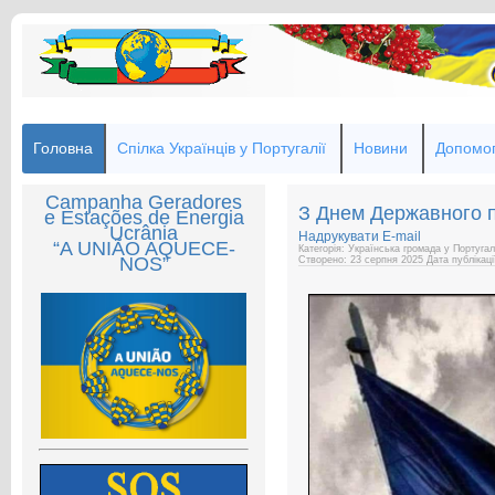
Головна
Спілка Українців у Португалії
Новини
Допомог
Campanha Geradores
З Днем Державного п
e Estações de Energia
Ucrânia
Надрукувати
E-mail
“A UNIÃO AQUECE-
Категорія: Українська громада у Португал
NOS”
Створено: 23 серпня 2025
Дата публікац