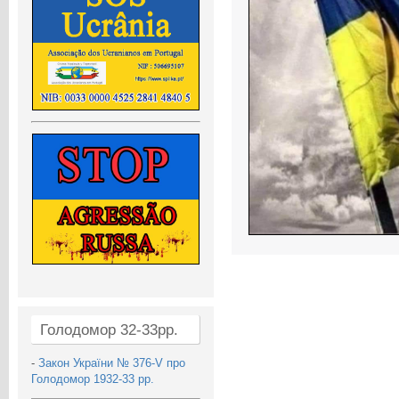
Голодомор 32-33рр.
-
Закон України № 376-V про
Голодомор 1932-33 рр.