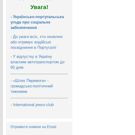
Увага!
-
Українсько-португальська
угода про соціальне
забезпечення
-
До уваги всіх, хто оновлює
або отримує водійські
посвідчення в Португалії
-
У відпустку в Україну
власним автотранспортом до
60 днів
-
«Шлях Перемоги» -
громадсько-політичний
тижневик
-
International press-club
Отримати новини на Email