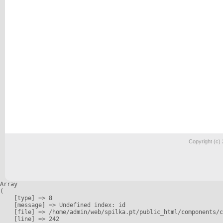
Copyright (c)
Array

(

    [type] => 8

    [message] => Undefined index: id

    [file] => /home/admin/web/spilka.pt/public_html/components/c
    [line] => 242
