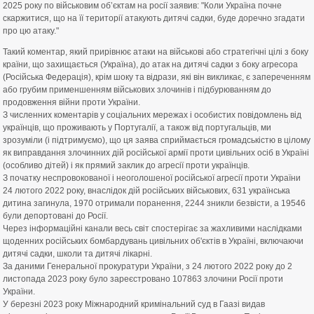
2025 року по військовим обʼєктам на росії заявив: "Коли Україна почне
скаржитися, що на її території атакують дитячі садки, буде доречно згадати
про цю атаку."
Такий коментар, який прирівнює атаки на військові або стратегічні цілі з боку
країни, що захищається (Україна), до атак на дитячі садки з боку агресора
(Російська Федерація), крім шоку та відрази, які він викликає, є запереченням
або грубим применшенням військових злочинів і підбурюванням до
продовження війни проти України.
З численних коментарів у соціальних мережах і особистих повідомлень від
українців, що проживають у Португалії, а також від португальців, ми
зрозуміли (і підтримуємо), що ця заява сприймається громадськістю в цілому
як виправдання злочинних дій російської армії проти цивільних осіб в Україні
(особливо дітей) і як прямий заклик до агресії проти українців.
З початку неспровокованої і неоголошеної російської агресії проти України
24 лютого 2022 року, внаслідок дій російських військових, 631 українська
дитина загинула, 1970 отримали поранення, 2244 зникли безвісти, а 19546
були депортовані до Росії.
Через інформаційні канали весь світ спостерігає за жахливими наслідками
щоденних російських бомбардувань цивільних об'єктів в Україні, включаючи
дитячі садки, школи та дитячі лікарні.
За даними Генеральної прокуратури України, з 24 лютого 2022 року до 2
листопада 2023 року було зареєстровано 107863 злочини Росії проти
України.
У березні 2023 року Міжнародний кримінальний суд в Гаазі видав