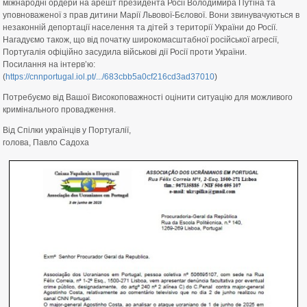
міжнародні ордери на арешт президента Росії Володимира Путіна та
уповноваженої з прав дитини Марії Львової-Бєлової. Вони звинувачуються в
незаконній депортації населення та дітей з території України до Росії.
Нагадуємо також, що від початку широкомасштабної російської агресії,
Португалія офіційно засудила військові дії Росії проти України.
Посилання на інтерв’ю:
(
https://cnnportugal.iol.pt/.../683cbb5a0cf216cd3ad37010
)
Потребуємо від Вашої Високоповажності оцінити ситуацію для можливого
кримінального провадження.
Від Спілки українців у Португалії,
голова, Павло Садоха