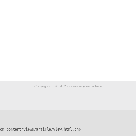
Copyright (c) 2014. Your company name here
om_content/views/article/view.html.php
