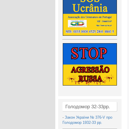
Голодомор 32-33рр.
-
Закон України № 376-V про
Голодомор 1932-33 рр.