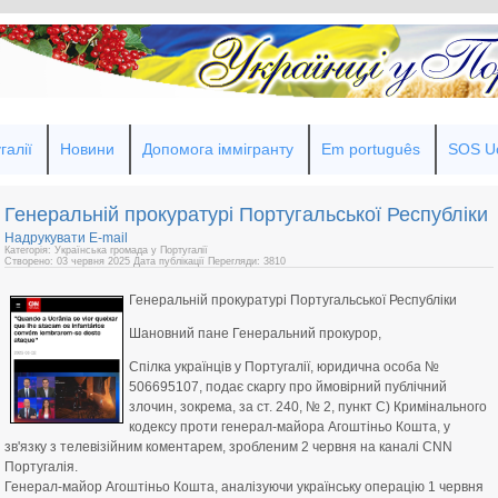
галії
Новини
Допомога іммігранту
Em português
SOS Uc
Генеральній прокуратурі Португальської Республіки
Надрукувати
E-mail
Категорія: Українська громада у Португалії
Створено: 03 червня 2025
Дата публікації
Перегляди: 3810
Генеральній прокуратурі Португальської Республіки
Шановний пане Генеральний прокурор,
Спілка українців у Португалії, юридична особа №
506695107, подає скаргу про ймовірний публічний
злочин, зокрема, за ст. 240, № 2, пункт С) Кримінального
кодексу проти генерал-майора Агоштіньо Кошта, у
зв'язку з телевізійним коментарем, зробленим 2 червня на каналі CNN
Португалія.
Генерал-майор Агоштіньо Кошта, аналізуючи українську операцію 1 червня