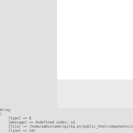
Array

(

    [type] => 8

    [message] => Undefined index: id

    [file] => /home/admin/web/spilka.pt/public_html/components/c
    [line] => 242
