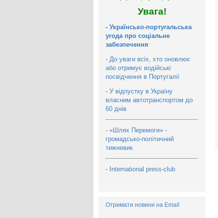
Увага!
-
Українсько-португальська
угода про соціальне
забезпечення
-
До уваги всіх, хто оновлює
або отримує водійські
посвідчення в Португалії
-
У відпустку в Україну
власним автотранспортом до
60 днів
-
«Шлях Перемоги» -
громадсько-політичний
тижневик
-
International press-club
Отримати новини на Email