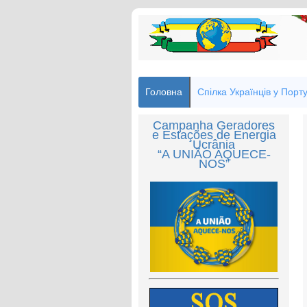
Головна
Спілка Українців у Порту
Campanha Geradores
e Estações de Energia
Ucrânia
“A UNIÃO AQUECE-
NOS”