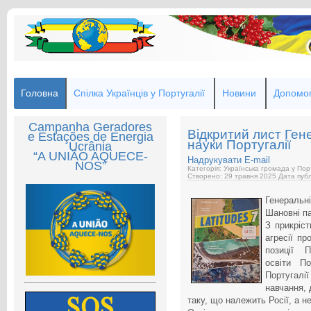
Головна
Спілка Українців у Португалії
Новини
Допомог
Campanha Geradores
Відкритий лист Гене
e Estações de Energia
науки Португалії
Ucrânia
“A UNIÃO AQUECE-
Надрукувати
E-mail
NOS”
Категорія: Українська громада у Пор
Створено: 29 травня 2025
Дата публ
Генеральні
Шановні п
З прикріст
агресії пр
позиції П
освіти П
Португалії
навчання, 
таку, що належить Росії, а не