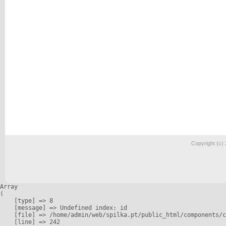
Copyright (c)
Array

(

    [type] => 8

    [message] => Undefined index: id

    [file] => /home/admin/web/spilka.pt/public_html/components/c
    [line] => 242
