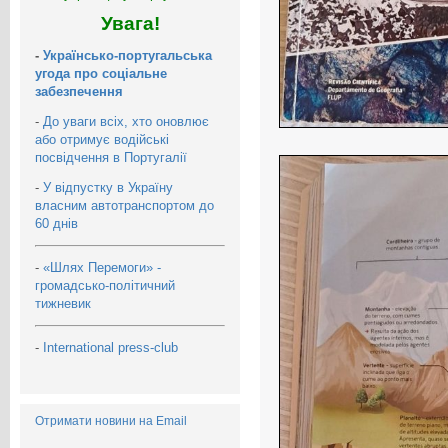
Увага!
-
Українсько-португальська
угода про соціальне
забезпечення
-
До уваги всіх, хто оновлює
або отримує водійські
посвідчення в Португалії
-
У відпустку в Україну
власним автотранспортом до
60 днів
-
«Шлях Перемоги» -
громадсько-політичний
тижневик
-
International press-club
Отримати новини на Email