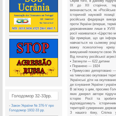
Окрім того, в даному підруч
IX до XII сторіччя, тер
визначається, як «Російське
історичній науковій позиці
російська федерація викор
проти України (вперше, терм
державниками лише в XVIII с
росії називалася «Царство м
Ще прикріше, що цю інформ
навчається на сьомому році
важку психологічну криз
вимушений покинути свою Ук
Від початку російської агресі
• Загинули — 622 дитини
• Поранено — 1924
• Примусово депортовано — п
на тимчасово окуповані терит
Українські діти на окуповани
де існування України і украї
В звʼязку з цим, просимо Гол
яких джерел автори підруч
Голодомор 32-33рр.
історію Росії та зробит
відповідатимуть історич
-
Закон України № 376-V про
територій суверенних держав
Голодомор 1932-33 рр.
З нашого боку, Спілка у