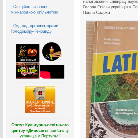
налагодженні співпраці науков
-
Офіційне визнання
Голова Спілки українців у Пор
міжнародною спільнотою
Павло Садоха
-
Суд над організаторами
Голодомору-Геноциду
Статут Культурно-освітнього
центру «Дивосвіт»
при Спілці
українців у Португалії