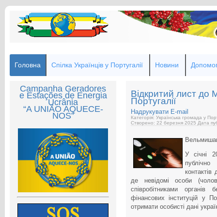
Головна
Спілка Українців у Португалії
Новини
Допомог
Campanha Geradores
Відкритий лист до М
e Estações de Energia
Португалії
Ucrânia
“A UNIÃO AQUECE-
Надрукувати
E-mail
NOS”
Категорія: Українська громада у Пор
Створено: 22 березня 2025
Дата пуб
Вельмишан
У січні 2
публічно
контактів 
де невідомі особи (чолов
співробітниками органів 
фінансових інституцій у П
отримати особисті дані украї