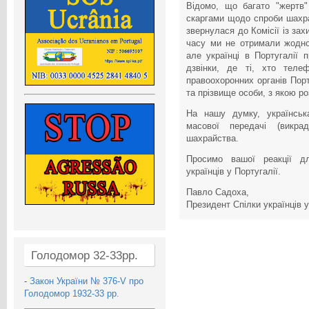
Відомо, що багато "жертв" 
скаргами щодо спроби шахрай
звернулася до Комісії із зах
часу ми не отримали жодної
але українці в Португалії
дзвінки, де ті, хто телеф
правоохоронних органів Порт
та прізвище особи, з якою р
На нашу думку, українськ
масової передачі (викра
шахрайства.
Просимо вашої реакції д
українців у Португалії.
Павло Садоха,
Президент Спілки українців у
Голодомор 32-33рр.
-
Закон України № 376-V про
Голодомор 1932-33 рр.