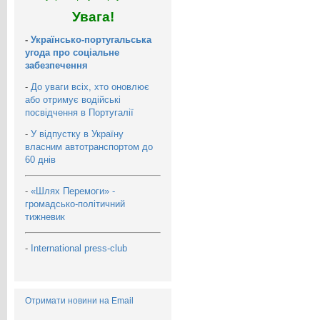
Увага!
-
Українсько-португальська
угода про соціальне
забезпечення
-
До уваги всіх, хто оновлює
або отримує водійські
посвідчення в Португалії
-
У відпустку в Україну
власним автотранспортом до
60 днів
-
«Шлях Перемоги» -
громадсько-політичний
тижневик
-
International press-club
Отримати новини на Email