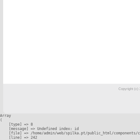
Copyright (c)
Array

(

    [type] => 8

    [message] => Undefined index: id

    [file] => /home/admin/web/spilka.pt/public_html/components/c
    [line] => 242
