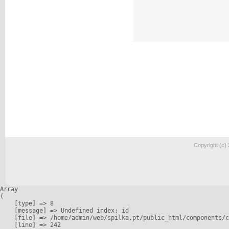
Copyright (c)
Array

(

    [type] => 8

    [message] => Undefined index: id

    [file] => /home/admin/web/spilka.pt/public_html/components/c
    [line] => 242
