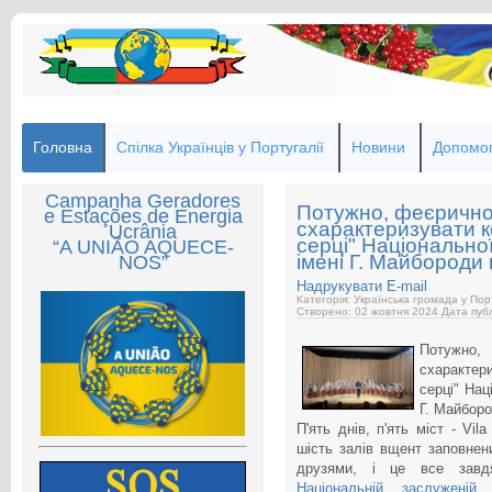
Головна
Спілка Українців у Португалії
Новини
Допомог
Campanha Geradores
Потужно, феєрично.
e Estações de Energia
схарактеризувати к
Ucrânia
серці" Національно
“A UNIÃO AQUECE-
імені Г. Майбороди 
NOS”
Надрукувати
E-mail
Категорія: Українська громада у Пор
Створено: 02 жовтня 2024
Дата публ
Потужно
схарактер
серці" Нац
Г. Майборо
П'ять днів, п'ять міст - Vila
шість залів вщент заповне
друзями, і це все завд
Національній заслуженій