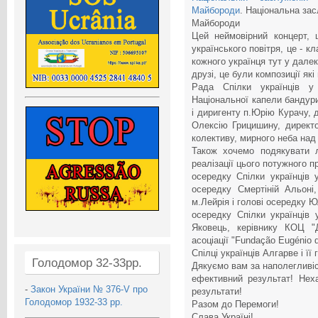
Майбороди
. Національна зас
Майбороди
Цей неймовірний концерт, 
українського повітря, це - кл
кожного українця тут у далек
друзі, це були композиції які
Рада Спілки українців у
Національної капели бандури
і диригенту п.Юрію Курачу, 
Олексію Грицишину, директо
колективу, мирного неба над 
Також хочемо подякувати 
реалізації цього потужного п
осередку Спілки українців 
осередку Смертіній Альоні,
м.Лейрія і голові осередку Юл
осередку Спілки українців у
Яковець, керівнику КОЦ "
асоціації "Fundação Eugénio d
Спілці українців Алгарве і її
Голодомор 32-33рр.
Дякуємо вам за наполегливіст
ефективний результат! Нех
-
Закон України № 376-V про
результати!
Голодомор 1932-33 рр.
Разом до Перемоги!
Слава Україні!