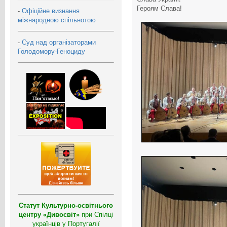
Героям Слава!
-
Офіційне визнання
міжнародною спільнотою
-
Суд над організаторами
Голодомору-Геноциду
Статут Культурно-освітнього
центру «Дивосвіт»
при Спілці
українців у Португалії