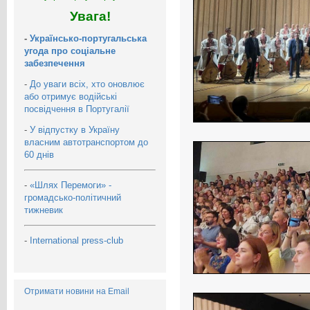
Увага!
-
Українсько-португальська
угода про соціальне
забезпечення
-
До уваги всіх, хто оновлює
або отримує водійські
посвідчення в Португалії
-
У відпустку в Україну
власним автотранспортом до
60 днів
-
«Шлях Перемоги» -
громадсько-політичний
тижневик
-
International press-club
Отримати новини на Email