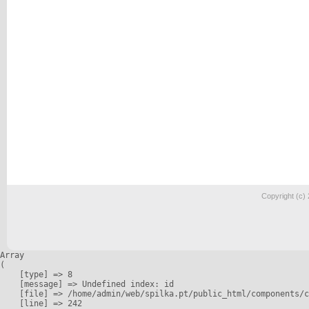
Copyright (c)
Array

(

    [type] => 8

    [message] => Undefined index: id

    [file] => /home/admin/web/spilka.pt/public_html/components/c
    [line] => 242
