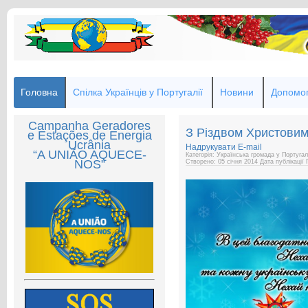
Головна
Спілка Українців у Португалії
Новини
Допомог
Campanha Geradores
З Різдвом Христовим
e Estações de Energia
Ucrânia
Надрукувати
E-mail
“A UNIÃO AQUECE-
Категорія: Українська громада у Португал
NOS”
Створено: 05 січня 2014
Дата публікації