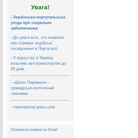
Увага!
-
Українсько-португальська
угода про соціальне
забезпечення
-
До уваги всіх, хто оновлює
або отримує водійські
посвідчення в Португалії
-
У відпустку в Україну
власним автотранспортом до
60 днів
-
«Шлях Перемоги» -
громадсько-політичний
тижневик
-
International press-club
Отримати новини на Email