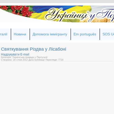
галії
Новини
Допомога іммігранту
Em português
SOS Uc
Святкування Різдва у Лісабоні
Надрукувати
E-mail
Категорія: Українська громада у Португалії
Створено: 16 січня 2012
Дата публікації
Перегляди: 7714