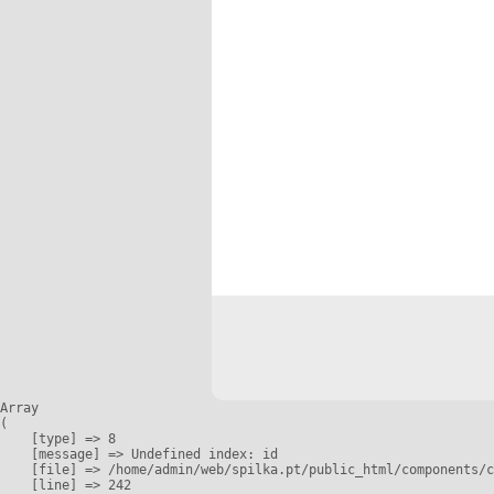
Array

(

    [type] => 8

    [message] => Undefined index: id

    [file] => /home/admin/web/spilka.pt/public_html/components/c
    [line] => 242
