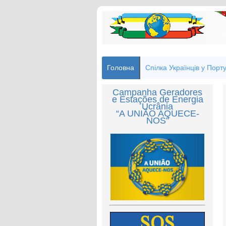
Головна
Спілка Українців у Порту
Campanha Geradores
e Estações de Energia
Ucrânia
“A UNIÃO AQUECE-
NOS”