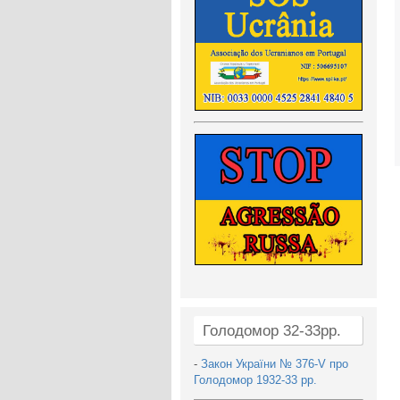
Голодомор 32-33рр.
-
Закон України № 376-V про
Голодомор 1932-33 рр.