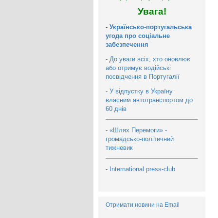
Увага!
-
Українсько-португальська
угода про соціальне
забезпечення
-
До уваги всіх, хто оновлює
або отримує водійські
посвідчення в Португалії
-
У відпустку в Україну
власним автотранспортом до
60 днів
-
«Шлях Перемоги» -
громадсько-політичний
тижневик
-
International press-club
Отримати новини на Email