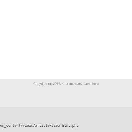
Copyright (c) 2014. Your company name here
om_content/views/article/view.html.php
