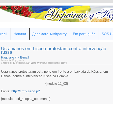
галії
Новини
Допомога іммігранту
Em português
SOS Uc
Ucranianos em Lisboa protestam contra intervenção
russa
Надрукувати
E-mail
Категорія: Португалія
Створено: 13 березня 2014
Дата публікації
Перегляди: 11569
Ucranianos protestaram esta noite em frente à embaixada da Rússia, em
Lisboa, contra a intervenção russa na Ucrânia
{module 12_03}
Fonte:
http://cmtv.sapo.pt/
{module mod_knopka_comments}