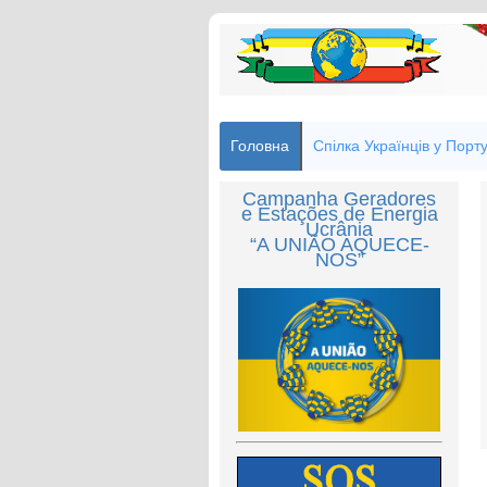
Головна
Спілка Українців у Порту
Campanha Geradores
e Estações de Energia
Ucrânia
“A UNIÃO AQUECE-
NOS”