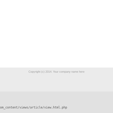
Copyright (c) 2014. Your company name here
om_content/views/article/view.html.php
