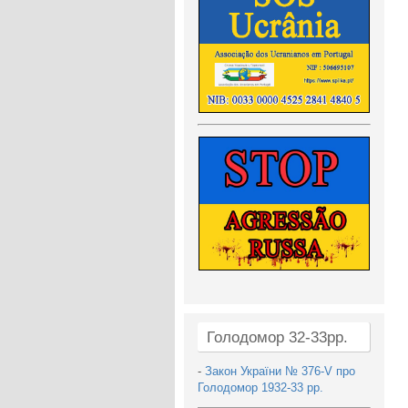
Голодомор 32-33рр.
-
Закон України № 376-V про
Голодомор 1932-33 рр.