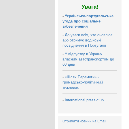
Увага!
-
Українсько-португальська
угода про соціальне
забезпечення
-
До уваги всіх, хто оновлює
або отримує водійські
посвідчення в Португалії
-
У відпустку в Україну
власним автотранспортом до
60 днів
-
«Шлях Перемоги» -
громадсько-політичний
тижневик
-
International press-club
Отримати новини на Email