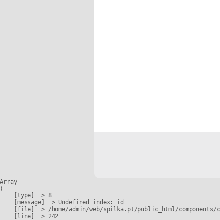
Array

(

    [type] => 8

    [message] => Undefined index: id

    [file] => /home/admin/web/spilka.pt/public_html/components/c
    [line] => 242
