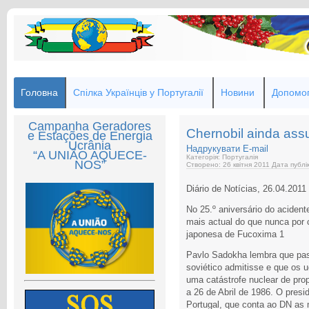
Головна
Спілка Українців у Португалії
Новини
Допомог
Campanha Geradores
Chernobil ainda ass
e Estações de Energia
Ucrânia
Надрукувати
E-mail
“A UNIÃO AQUECE-
Категорія: Португалія
NOS”
Створено: 26 квітня 2011
Дата публі
Diário de Notícias, 26.04.2011
No 25.º aniversário do acident
mais actual do que nunca por 
japonesa de Fucoxima 1
Pavlo Sadokha lembra que pas
soviético admitisse e que os 
uma catástrofe nuclear de pro
a 26 de Abril de 1986. O pres
Portugal, que conta ao DN as