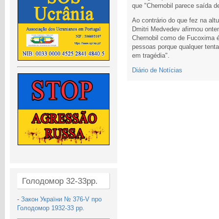
que "Chernobil parece saída de
Ao contrário do que fez na alt
Dmitri Medvedev afirmou ontem 
Chernobil como de Fucoxima é
pessoas porque qualquer tenta
em tragédia".
Diário de Notícias
Голодомор 32-33рр.
-
Закон України № 376-V про
Голодомор 1932-33 рр.