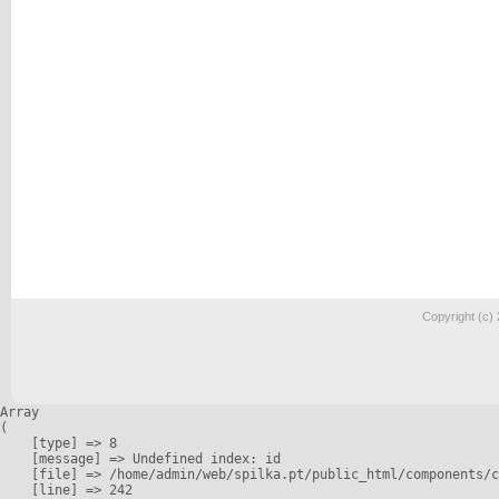
Copyright (c)
Array

(

    [type] => 8

    [message] => Undefined index: id

    [file] => /home/admin/web/spilka.pt/public_html/components/c
    [line] => 242
