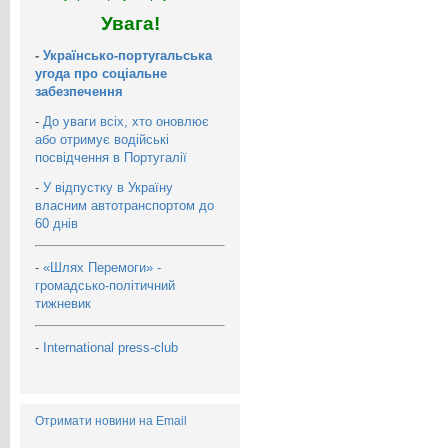
Увага!
-
Українсько-португальська
угода про соціальне
забезпечення
-
До уваги всіх, хто оновлює
або отримує водійські
посвідчення в Португалії
-
У відпустку в Україну
власним автотранспортом до
60 днів
-
«Шлях Перемоги» -
громадсько-політичний
тижневик
-
International press-club
Отримати новини на Email