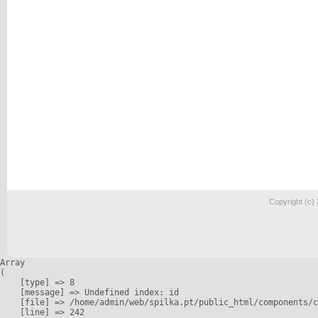
Copyright (c)
Array

(

    [type] => 8

    [message] => Undefined index: id

    [file] => /home/admin/web/spilka.pt/public_html/components/c
    [line] => 242
