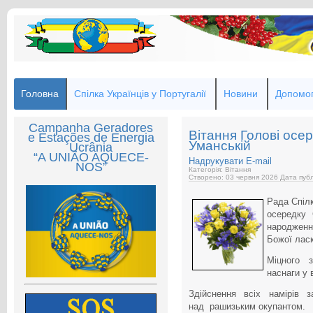
Головна
Спілка Українців у Португалії
Новини
Допомог
Campanha Geradores
Вітання Голові осер
e Estações de Energia
Уманській
Ucrânia
“A UNIÃO AQUECE-
Надрукувати
E-mail
NOS”
Категорія: Вітання
Створено: 03 червня 2026
Дата публ
Рада Спілк
осередку
народженн
Божої лас
Міцного з
наснаги у 
Здійснення всіх намірів 
над рашизьким окупантом.