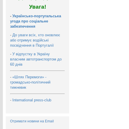
Увага!
-
Українсько-португальська
угода про соціальне
забезпечення
-
До уваги всіх, хто оновлює
або отримує водійські
посвідчення в Португалії
-
У відпустку в Україну
власним автотранспортом до
60 днів
-
«Шлях Перемоги» -
громадсько-політичний
тижневик
-
International press-club
Отримати новини на Email