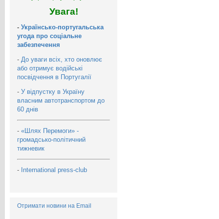
Увага!
-
Українсько-португальська
угода про соціальне
забезпечення
-
До уваги всіх, хто оновлює
або отримує водійські
посвідчення в Португалії
-
У відпустку в Україну
власним автотранспортом до
60 днів
-
«Шлях Перемоги» -
громадсько-політичний
тижневик
-
International press-club
Отримати новини на Email