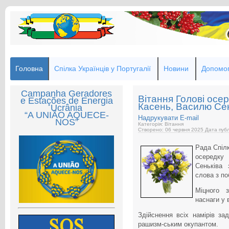
Головна
Спілка Українців у Португалії
Новини
Допомог
Campanha Geradores
Вітання Голові осе
e Estações de Energia
Касень, Василю Сен
Ucrânia
“A UNIÃO AQUECE-
Надрукувати
E-mail
NOS”
Категорія: Вітання
Створено: 06 червня 2025
Дата публ
Рада Спілк
осередку
Сеньківа
слова з п
Міцного з
наснаги у 
Здійснення всіх намірів з
рашизм-ським окупантом.