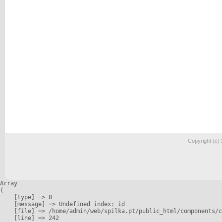
Copyright (c)
Array

(

    [type] => 8

    [message] => Undefined index: id

    [file] => /home/admin/web/spilka.pt/public_html/components/c
    [line] => 242
