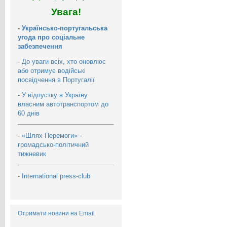
Увага!
-
Українсько-португальська
угода про соціальне
забезпечення
-
До уваги всіх, хто оновлює
або отримує водійські
посвідчення в Португалії
-
У відпустку в Україну
власним автотранспортом до
60 днів
-
«Шлях Перемоги» -
громадсько-політичний
тижневик
-
International press-club
Отримати новини на Email