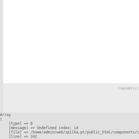
Copyright (c)
Array

(

    [type] => 8

    [message] => Undefined index: id

    [file] => /home/admin/web/spilka.pt/public_html/components/c
    [line] => 242
