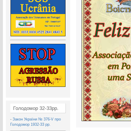
Голодомор 32-33рр.
-
Закон України № 376-V про
Голодомор 1932-33 рр.