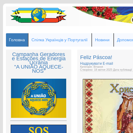
Головна
Спілка Українців у Португалії
Новини
Допомог
Campanha Geradores
Feliz Páscoa!
e Estações de Energia
Ucrânia
Надрукувати
E-mail
“A UNIÃO AQUECE-
Категорія: Вітання
NOS”
Створено: 18 квітня 2025
Дата публікації