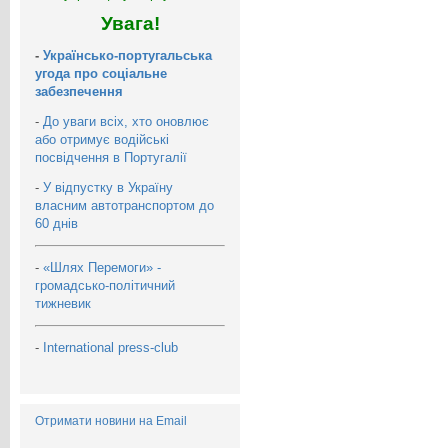
Увага!
-
Українсько-португальська
угода про соціальне
забезпечення
-
До уваги всіх, хто оновлює
або отримує водійські
посвідчення в Португалії
-
У відпустку в Україну
власним автотранспортом до
60 днів
-
«Шлях Перемоги» -
громадсько-політичний
тижневик
-
International press-club
Отримати новини на Email