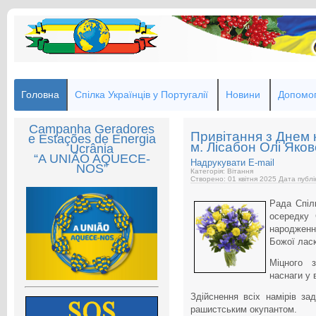
Головна
Спілка Українців у Португалії
Новини
Допомог
Campanha Geradores
Привітання з Днем 
e Estações de Energia
м. Лісабон Олі Яко
Ucrânia
“A UNIÃO AQUECE-
Надрукувати
E-mail
NOS”
Категорія: Вітання
Створено: 01 квітня 2025
Дата публі
Рада Спілк
осередку
народженн
Божої лас
Міцного з
наснаги у 
Здійснення всіх намірів з
рашистським окупантом.