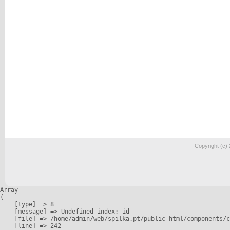
Copyright (c)
Array

(

    [type] => 8

    [message] => Undefined index: id

    [file] => /home/admin/web/spilka.pt/public_html/components/c
    [line] => 242
