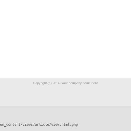
Copyright (c) 2014. Your company name here
om_content/views/article/view.html.php
