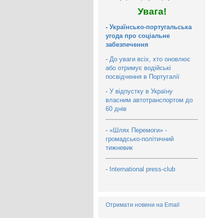
Увага!
-
Українсько-португальська
угода про соціальне
забезпечення
-
До уваги всіх, хто оновлює
або отримує водійські
посвідчення в Португалії
-
У відпустку в Україну
власним автотранспортом до
60 днів
-
«Шлях Перемоги» -
громадсько-політичний
тижневик
-
International press-club
Отримати новини на Email