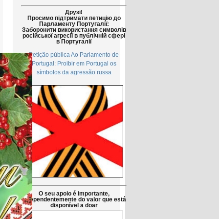
Друзі!
Просимо підтримати петицію до
Парламенту Португалії:
Заборонити використання символів
російської агресії в публічній сфері
в Португалії
Petição pública Ao Parlamento de
Portugal: Proibir em Portugal os
símbolos da agressão russa
O seu apoio é importante,
independentemente do valor que está
disponível a doar