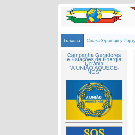
Головна
Спілка Українців у Порту
Campanha Geradores
e Estações de Energia
Ucrânia
“A UNIÃO AQUECE-
NOS”