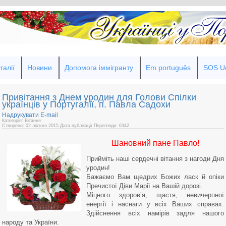
галії
Новини
Допомога іммігранту
Em português
SOS Uc
Привітання з Днем уродин для Голови Спілки
українців у Португалії, п. Павла Садохи
Надрукувати
E-mail
Категорія: Вітання
Створено: 02 лютого 2015
Дата публікації
Перегляди: 6342
Шановний пане Павло!
Прийміть наші сердечні вітання з нагоди Дня
уродин!
Бажаємо Вам щедрих Божих ласк й опіки
Пречистої Діви Марії на Вашій дорозі.
Міцного здоров’я, щастя, невичерпної
енергії і наснаги у всіх Ваших справах.
Здійснення всіх намірів задля нашого
народу та України.