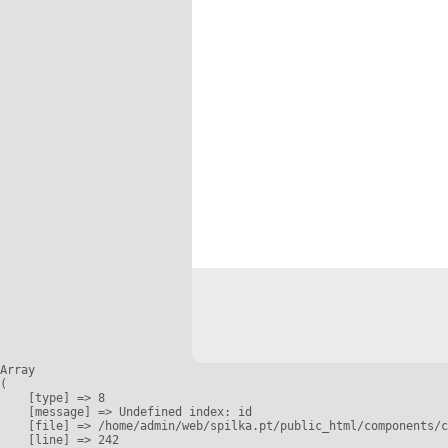
Array

(

    [type] => 8

    [message] => Undefined index: id

    [file] => /home/admin/web/spilka.pt/public_html/components/c
    [line] => 242
