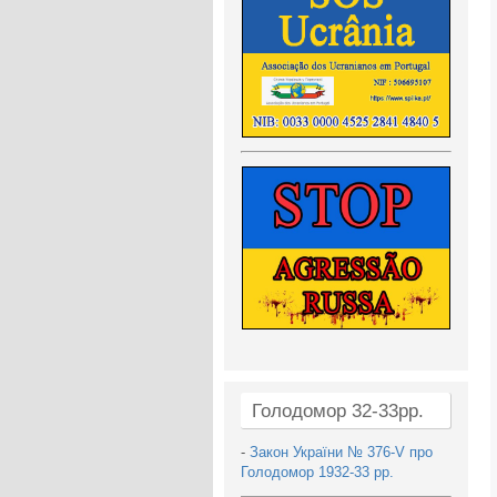
Голодомор 32-33рр.
-
Закон України № 376-V про
Голодомор 1932-33 рр.