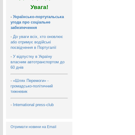
Увага!
-
Українсько-португальська
угода про соціальне
забезпечення
-
До уваги всіх, хто оновлює
або отримує водійські
посвідчення в Португалії
-
У відпустку в Україну
власним автотранспортом до
60 днів
-
«Шлях Перемоги» -
громадсько-політичний
тижневик
-
International press-club
Отримати новини на Email