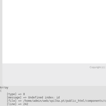
Copyright (c)
Array

(

    [type] => 8

    [message] => Undefined index: id

    [file] => /home/admin/web/spilka.pt/public_html/components/c
    [line] => 242
