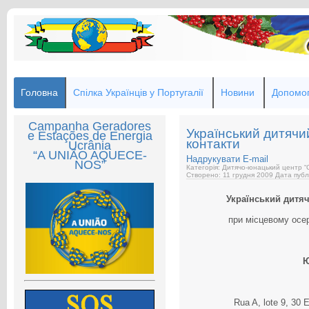
Головна
Спілка Українців у Португалії
Новини
Допомог
Campanha Geradores
Український дитячий
e Estações de Energia
контакти
Ucrânia
“A UNIÃO AQUECE-
Надрукувати
E-mail
NOS”
Категорія: Дитячо-юнацький центр “
Створено: 11 грудня 2009
Дата публ
Український дитяч
при місцевому осер
Ю
Rua A, lote 9, 30 