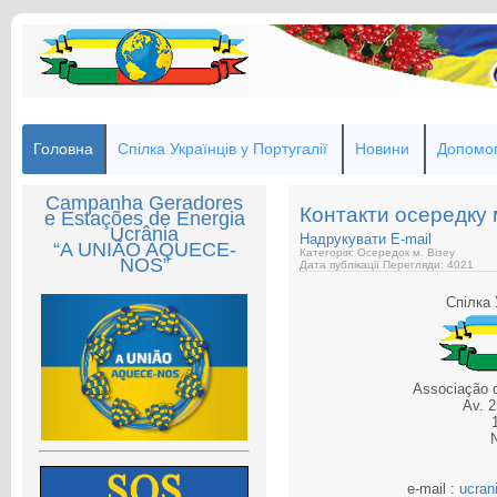
Головна
Спілка Українців у Португалії
Новини
Допомог
Campanha Geradores
Контакти осередку 
e Estações de Energia
Ucrânia
Надрукувати
E-mail
“A UNIÃO AQUECE-
Категорія: Осередок м. Візеу
NOS”
Дата публікації
Перегляди: 4021
Спілка 
Associação 
Av. 2
e-mail :
ucran