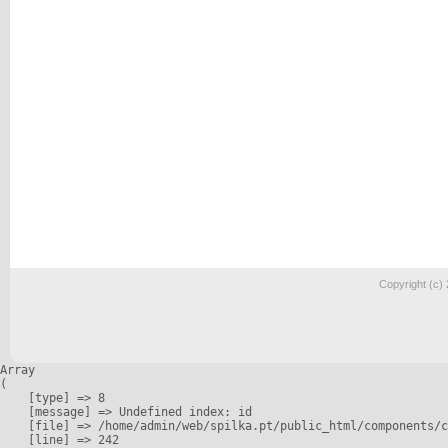
Copyright (c)
Array

(

    [type] => 8

    [message] => Undefined index: id

    [file] => /home/admin/web/spilka.pt/public_html/components/c
    [line] => 242
