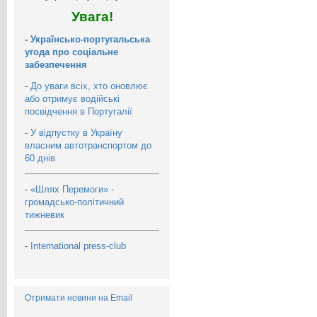
Увага!
-
Українсько-португальська
угода про соціальне
забезпечення
-
До уваги всіх, хто оновлює
або отримує водійські
посвідчення в Португалії
-
У відпустку в Україну
власним автотранспортом до
60 днів
-
«Шлях Перемоги» -
громадсько-політичний
тижневик
-
International press-club
Отримати новини на Email