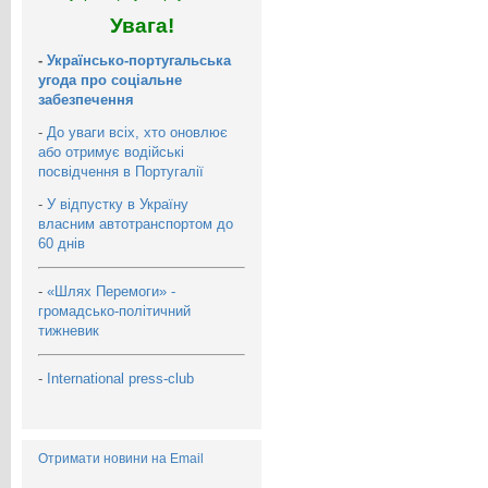
Увага!
-
Українсько-португальська
угода про соціальне
забезпечення
-
До уваги всіх, хто оновлює
або отримує водійські
посвідчення в Португалії
-
У відпустку в Україну
власним автотранспортом до
60 днів
-
«Шлях Перемоги» -
громадсько-політичний
тижневик
-
International press-club
Отримати новини на Email