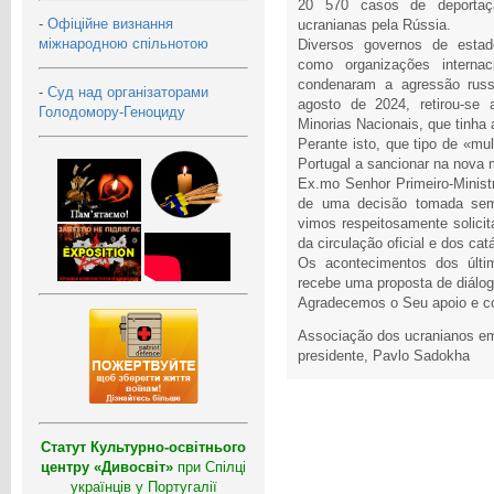
20 570 casos de deportaçã
-
Офіційне визнання
ucranianas pela Rússia.
міжнародною спільнотою
Diversos governos de estado
como organizações interna
condenaram a agressão russ
-
Суд над організаторами
agosto de 2024, retirou-se
Голодомору-Геноциду
Minorias Nacionais, que tinha
Perante isto, que tipo de «mu
Portugal a sancionar na nova
Ex.mo Senhor Primeiro-Minist
de uma decisão tomada sem
vimos respeitosamente solicit
da circulação oficial e dos cat
Os acontecimentos dos últ
recebe uma proposta de diálo
Agradecemos o Seu apoio e c
Associação dos ucranianos em
presidente, Pavlo Sadokha
Статут Культурно-освітнього
центру «Дивосвіт»
при Спілці
українців у Португалії