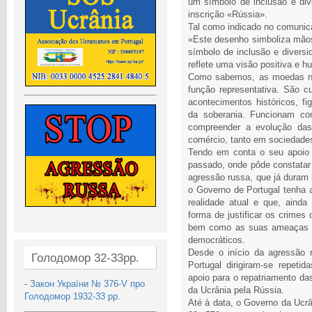
um símbolo de inclusão e di
inscrição «Rússia».
Tal como indicado no comunica
«Este desenho simboliza mãos
símbolo de inclusão e divers
reflete uma visão positiva e 
Como sabemos, as moedas n
função representativa. São c
acontecimentos históricos, fig
da soberania. Funcionam com
compreender a evolução das c
comércio, tanto em sociedade
Tendo em conta o seu apoio 
passado, onde pôde constatar
agressão russa, que já duram 
o Governo de Portugal tenha
realidade atual e que, aind
forma de justificar os crimes
bem como as suas ameaças de
democráticos.
Desde o início da agressão 
Голодомор 32-33рр.
Portugal dirigiram-se repeti
apoio para o repatriamento da
-
Закон України № 376-V про
da Ucrânia pela Rússia.
Голодомор 1932-33 рр.
Até à data, o Governo da Ucrâ