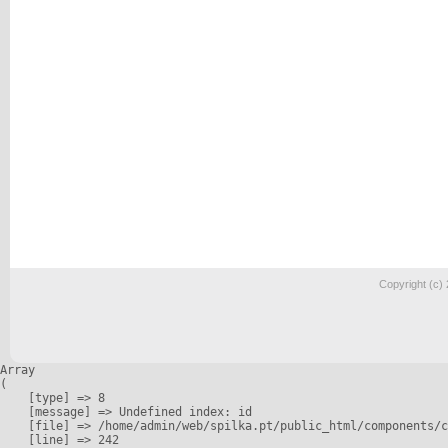
Copyright (c)
Array

(

    [type] => 8

    [message] => Undefined index: id

    [file] => /home/admin/web/spilka.pt/public_html/components/c
    [line] => 242
