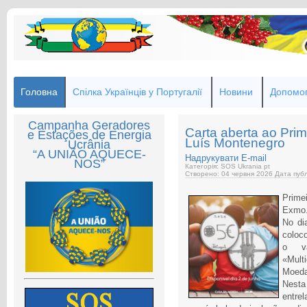
Головна
Спілка Українців у Португалії
Новини
Допомог
Campanha Geradores
Carta aberta ao Prime
e Estações de Energia
Luís Montenegro
Ucrânia
“A UNIÃO AQUECE-
Надрукувати
E-mail
NOS”
Категорія: SOS Ukrania pt
Створено: 04 червня 2026
Дата публ
Primei
Exmo.
No di
coloc
o va
«Mult
Moeda
Nest
entre