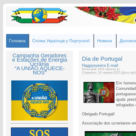
Головна
Спілка Українців у Португалії
Новини
Допомог
Campanha Geradores
Dia de Portugal
e Estações de Energia
Ucrânia
Надрукувати
E-mail
“A UNIÃO AQUECE-
Категорія: SOS Ukrania pt
NOS”
Створено: 10 червня 2025
Дата публ
Em homena
Comunidad
portuguese
ajuda pres
refugiados 
Obrigado Portugal!
Associação dos ucranianos em