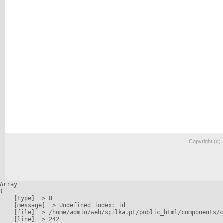
Copyright (c)
Array

(

    [type] => 8

    [message] => Undefined index: id

    [file] => /home/admin/web/spilka.pt/public_html/components/c
    [line] => 242
