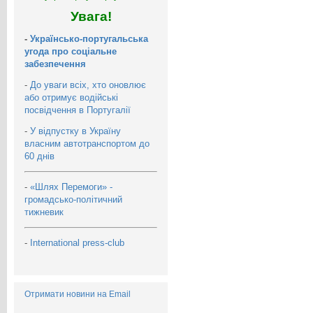
Увага!
-
Українсько-португальська
угода про соціальне
забезпечення
-
До уваги всіх, хто оновлює
або отримує водійські
посвідчення в Португалії
-
У відпустку в Україну
власним автотранспортом до
60 днів
-
«Шлях Перемоги» -
громадсько-політичний
тижневик
-
International press-club
Отримати новини на Email