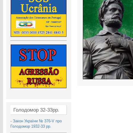
Голодомор 32-33рр.
-
Закон України № 376-V про
Голодомор 1932-33 рр.