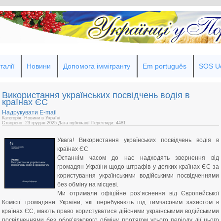
галії
Новини
Допомога іммігранту
Em português
SOS Uc
Використання українських посвідчень водія в
країнах ЄС
Надрукувати
E-mail
Категорія: Новини в Україні
Створено: 23 грудня 2025
Дата публікації
Перегляди: 4481
Увага! Використання українських посвідчень водія в
країнах ЄС
Останнім часом до нас надходять звернення від
громадян України щодо штрафів у деяких країнах ЄС за
користування українськими водійськими посвідченнями
без обміну на місцеві.
Ми отримали офіційне роз’яснення від Європейської
Комісії: громадяни України, які перебувають під тимчасовим захистом в
країнах ЄС, мають право користуватися дійсними українськими водійськими
посвідченнями без обов’язкового обміну протягом усього періоду дії цього