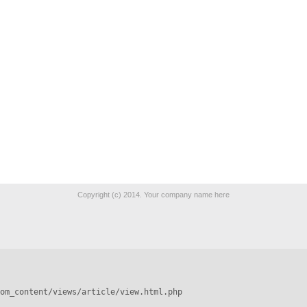
Copyright (c) 2014. Your company name here
om_content/views/article/view.html.php
