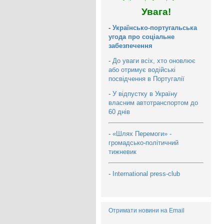
Увага!
-
Українсько-португальська
угода про соціальне
забезпечення
-
До уваги всіх, хто оновлює
або отримує водійські
посвідчення в Португалії
-
У відпустку в Україну
власним автотранспортом до
60 днів
-
«Шлях Перемоги» -
громадсько-політичний
тижневик
-
International press-club
Отримати новини на Email