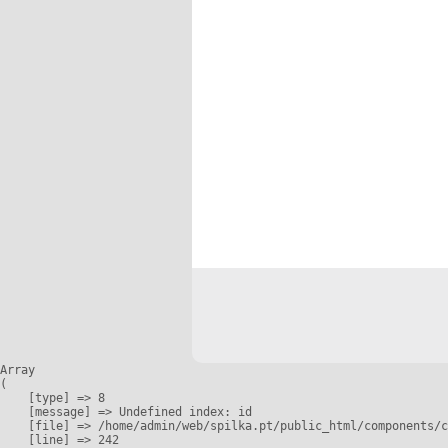
Array

(

    [type] => 8

    [message] => Undefined index: id

    [file] => /home/admin/web/spilka.pt/public_html/components/c
    [line] => 242
