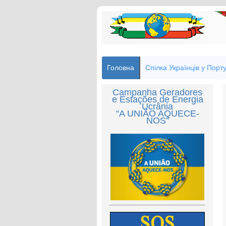
Головна
Спілка Українців у Порту
Campanha Geradores
e Estações de Energia
Ucrânia
“A UNIÃO AQUECE-
NOS”