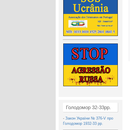
Голодомор 32-33рр.
-
Закон України № 376-V про
Голодомор 1932-33 рр.