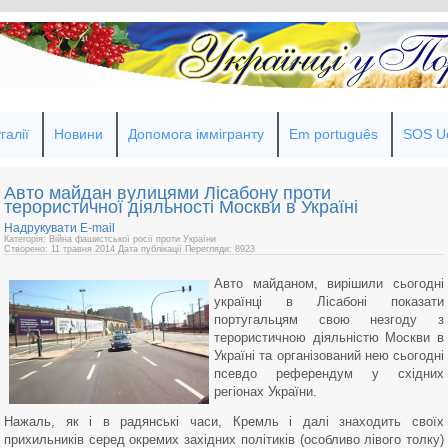
галії
Новини
Допомога іммігранту
Em português
SOS Uc
Авто майдан вулицями Лісабону проти
терористичної діяльності Москви в Україні
Надрукувати
E-mail
Категорія: Війна фашистської росії проти України
Створено: 11 травня 2014
Дата публікації
Перегляди: 8923
Авто майданом, вирішили сьогодні
українці в Лісабоні показати
португальцям свою незгоду з
терористичною діяльністю Москви в
Україні та організований нею сьогодні
псевдо референдум у східних
регіонах України.
Нажаль, як і в радянські часи, Кремль і далі знаходить своїх
прихильників серед окремих західних політиків (особливо лівого толку)