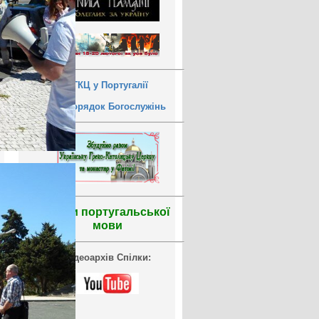
УГКЦ у Португалії
Розпорядок Богослужінь
Уроки португальської
мови
Відеоархів Спілки: