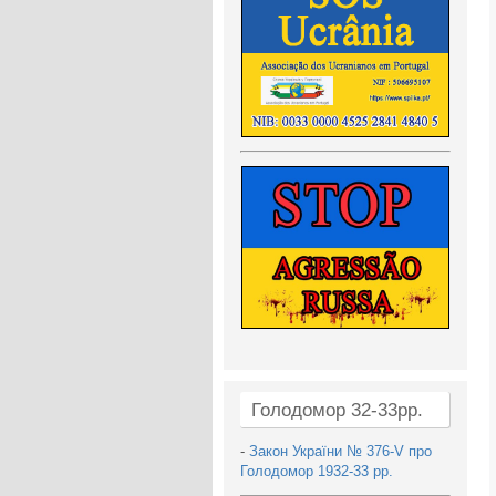
Голодомор 32-33рр.
-
Закон України № 376-V про
Голодомор 1932-33 рр.