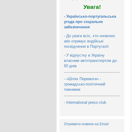
Увага!
-
Українсько-португальська
угода про соціальне
забезпечення
-
До уваги всіх, хто оновлює
або отримує водійські
посвідчення в Португалії
-
У відпустку в Україну
власним автотранспортом до
60 днів
-
«Шлях Перемоги» -
громадсько-політичний
тижневик
-
International press-club
Отримати новини на Email