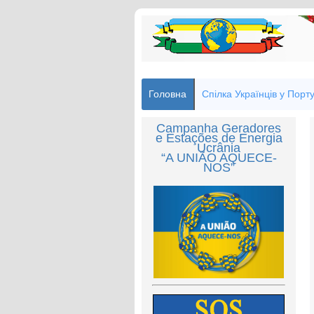
Головна
Спілка Українців у Порту
Campanha Geradores
e Estações de Energia
Ucrânia
“A UNIÃO AQUECE-
NOS”