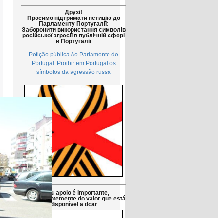
Друзі!
Просимо підтримати петицію до
Парламенту Португалії:
Заборонити використання символів
російської агресії в публічній сфері
в Португалії
Petição pública Ao Parlamento de
Portugal: Proibir em Portugal os
símbolos da agressão russa
O seu apoio é importante,
independentemente do valor que está
disponível a doar