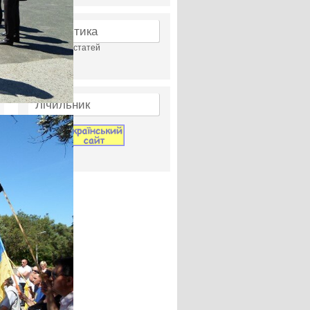
Статистика
Перегляди статей
23949698
Лічильник