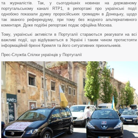
та журналістів. Так, у сьогоднішніх новинах на державному
португальському каналі RTP1, в репортажі про українські події
однобоко показали думку проросійських громадян в Донецьку, щодо
так званого референдуму, при тому без жодного альтернативного
коментаря. Дуже подібні репортажі подає офіційна Москва.
Тому, українські активісти в Португалії стараються реагувати на всі
важливі події, що відбуваються в Україні і таким чином протистояти
інформаційній брехні Кремля та його ситуативних прихильників.
Прес-Служба Спілки українців у Португалії