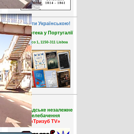
Читати Українською!
Бібліотека у Португалії
R. Saco 1, 1150-311 Lisboa
Громадське незалежне
телебачення
«Тризуб TV»