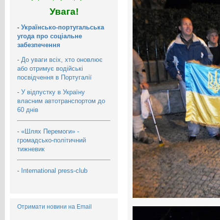
Увага!
-
Українсько-португальська
угода про соціальне
забезпечення
-
До уваги всіх, хто оновлює
або отримує водійські
посвідчення в Португалії
-
У відпустку в Україну
власним автотранспортом до
60 днів
-
«Шлях Перемоги» -
громадсько-політичний
тижневик
-
International press-club
Отримати новини на Email