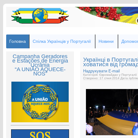
Головна
Спілка Українців у Португалії
Новини
Допомог
Campanha Geradores
Українці в Португал
e Estações de Energia
ховатися від грома
Ucrânia
“A UNIÃO AQUECE-
Надрукувати
E-mail
NOS”
Категорія: Євромайдан у Португалії
Створено: 17 січня 2014
Дата публік