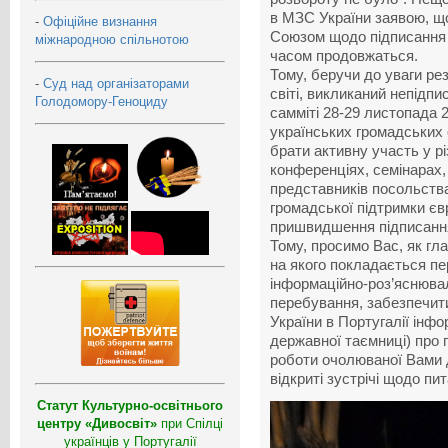
в МЗС України заявою, щ
-
Офіційне визнання
Союзом щодо підписання 
міжнародною спільнотою
часом продовжаться.
Тому, беручи до уваги ре
-
Суд над організаторами
світі, викликаний непідп
Голодомору-Геноциду
самміті 28-29 листопада 
українських громадських 
брати активну участь у р
конференціях, семінарах,
представників посольства
громадської підтримки євр
пришвидшення підписання 
Тому, просимо Вас, як гл
на якого покладається пе
інформаційно-роз’яснювал
перебування, забезпечити
України в Португалії інфо
державної таємниці) про 
роботи очолюваної Вами 
відкриті зустрічі щодо пит
Статут Культурно-освітнього
центру «Дивосвіт»
при Спілці
українців у Португалії