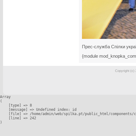
Прес-служба Спілки украї
{module mod_knopka_com
Copyright (c)
Array

(

    [type] => 8

    [message] => Undefined index: id

    [file] => /home/admin/web/spilka.pt/public_html/components/c
    [line] => 242
