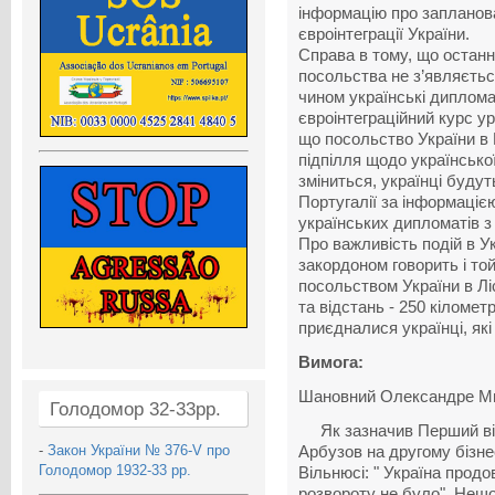
інформацію про запланова
євроінтеграції України.
Справа в тому, що останн
посольства не з’являєтьс
чином українські диплом
євроінтеграційний курс у
що посольство України в
підпілля щодо української
зміниться, українці буду
Португалії за інформацією
українських дипломатів з 
Про важливість подій в Укр
закордоном говорить і той
посольством України в Лі
та відстань - 250 кіломет
приєдналися українці, як
Вимога:
Шановний Олександре М
Голодомор 32-33рр.
Як зазначив Перший віце
-
Закон України № 376-V про
Арбузов на другому бізне
Голодомор 1932-33 рр.
Вільнюсі: " Україна продо
розвороту не було". Нещо