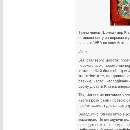
Таким чином, Володимир Клич
чемпіона світу за версією ж
версією WBA на кону бою не
Звіт
Бій "сталевого молота" прот
переконливою перемогою пер
хотілося би й більшої інтриг
зміг втілити те, що давало 
рваним, часто і несподівано
цьому дістати Кличка аперко
Так, Чагаєв не виглядав хло
нього і розмірами і правою с
пройти захист і дистанцію ук
Володимир Кличко чітко вик
командою. Не вигадуючи вел
природні і технічні козирі - п
майстерський джеб та руйнів