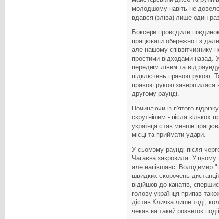
молодшому навіть не довело
вдався (зліва) лише один раз
Боксери проводили поєдинок,
працювати обережно і з дале
але нашому співвітчизнику н
простими відходами назад. У
переднім лівим та від раунду
підключень правою рукою. Т
правою рукою завершилася н
другому раунді.
Починаючи із п'ятого відріз
скрутнішим - після кількох 
українця став менше працюва
місці та приймати удари.
У сьомому раунді після черг
Чагаєва закровила. У цьому 
але напівшанс. Володимир "п
швидких скорочень дистанції
відійшов до канатів, сперши
голову українця припав тако
дістав Кличка лише тоді, кол
чекав на такий розвиток поді