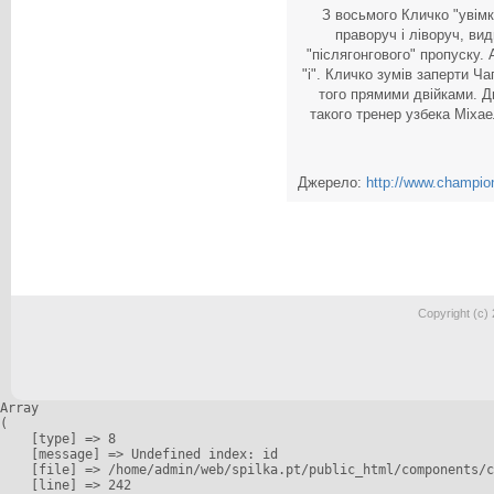
З восьмого Кличко "увімк
праворуч і ліворуч, ви
"післягонгового" пропуску. 
"і". Кличко зумів заперти Ча
того прямими двійками. Ди
такого тренер узбека Міхае
Джерело:
http://www.champio
Copyright (c)
Array

(

    [type] => 8

    [message] => Undefined index: id

    [file] => /home/admin/web/spilka.pt/public_html/components/c
    [line] => 242
