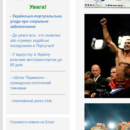
Увага!
-
Українсько-португальська
угода про соціальне
забезпечення
-
До уваги всіх, хто оновлює
або отримує водійські
посвідчення в Португалії
-
У відпустку в Україну
власним автотранспортом до
60 днів
-
«Шлях Перемоги» -
громадсько-політичний
тижневик
-
International press-club
Отримати новини на Email