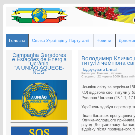
Головна
Спілка Українців у Португалії
Новини
Допомог
Campanha Geradores
Володимир Кличко п
e Estações de Energia
титули чемпіона с
Ucrânia
“A UNIÃO AQUECE-
Надрукувати
E-mail
NOS”
Категорія: Новини , Україна
Створено: 22 червня 2009
Дата публ
Чемпіон світу за версіями I
КО) відстояв свої титули у 
Руслана Чагаєва (25-1-1, 17
Українець здобув перемогу т
Після багатьох пропущених у
Кличка-молодшого прийняла 
раунд. До цього часу Чагаєв
відрізку після пропущеного п