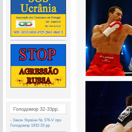
Голодомор 32-33рр.
-
Закон України № 376-V про
Голодомор 1932-33 рр.