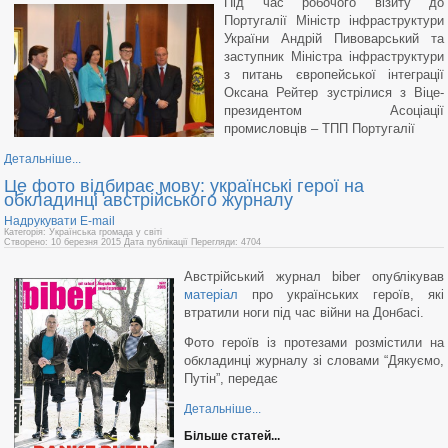
Під час робочого візиту до
Португалії Міністр інфраструктури
України Андрій Пивоварський та
заступник Міністра інфраструктури
з питань європейської інтеграції
Оксана Рейтер зустрілися з Віце-
президентом Асоціації
промисловців – ТПП Португалії
Детальніше...
Це фото відбирає мову: українські герої на
обкладинці австрійського журналу
Надрукувати
E-mail
Категорія: Українська громада у світі
Створено: 10 березня 2015
Дата публікації
Перегляди: 4704
Австрійський журнал biber опублікував
матеріал
про українських героїв, які
втратили ноги під час війни на Донбасі.
Фото героїв із протезами розмістили на
обкладинці журналу зі словами “Дякуємо,
Путін”, передає
Детальніше...
Більше статей...