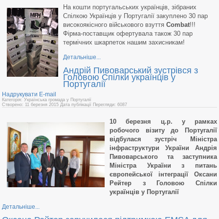
На кошти португальських українців, зібраних
Спілкою Українців у Португалії закуплено 30 пар
високоякісного військового взуття
Combat
!!!
Фірма-поставщик офертува
ла також 30 пар
термічних шкарпеток нашим захисникам!
Детальніше...
Андрій Пивоварський зустрівся з
Головою Спілки українців у
Португалії
Надрукувати
E-mail
Категорія: Українська громада у Португалії
Створено: 11 березня 2015
Дата публікації
Перегляди: 6087
10 березня ц.р. у рамках
робочого візиту до Португалії
відбулася зустріч Міністра
інфраструктури України Андрія
Пивоварського та заступника
Міністра України з питань
європейської інтеграції Оксани
Рейтер з Головою Спілки
українців у Португалії
Детальніше...