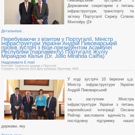
Пивоварський зустрівся з
Державним секретарем з питань
інфраструктури, транспорту та
зв’язку Португалії Сержіу Сілвою
Монтейру (
Dr
Детальніше...
Перебуваючи з візитом у Португалії, Міністр
інфраструктури України Андрій Пивоварський
провів зустріч з Віце-президентом Асамблеї
Республіки (парламенту) Португалії Жуліу
Мірандою Калья (Dr. Júlio Miranda Calha)
Надрукувати
E-mail
Категорія: Українська громада у Португалії
Створено: 11 березня 2015
Дата публікації
Перегляди: 4644
У ході зустрічі 10 березня ц.р.
Міністр інфраструктури України
Андрій Пивоварський
та заступник Міністра
інфраструктури України з питань
європейської інтеграції Оксана
Рейтер висловили вдячність за
послідовну підтримку нашої
держави, яку