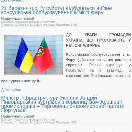
Детальніше...
21 березня ц.р. (у суботу) відбудеться виїзне
консульське обслуговування в місті Фару
Надрукувати
E-mail
Категорія: Українська громада у Португалії
Створено: 11 березня 2015
Дата публікації
Перегляди: 5486
ДО УВАГИ ГРОМАДЯН
УКРАЇНИ,
ЩО ПРОЖИВАЮТЬ У
РЕГІОНІ АЛГАРВЕ
Консульське обслуговування в м.
Фару здійснюється за підтримки та
сприяння Спілки українців у
Португалії та у взаємодії з
керівництвом Українського освітньо-
культурного центру ім
Детальніше...
Міністр інфраструктури України Андрій
Пивоварський зустрівся з керівництвом Асоціації
промисловців – Торговельно-промислової палати
Португалії
Надрукувати
E-mail
Категорія: Українська громада у Португалії
Створено: 11 березня 2015
Дата публікації
Перегляди: 4872