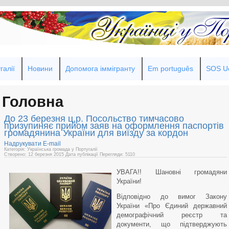
галії
Новини
Допомога іммігранту
Em português
SOS Uc
Головна
До 23 березня ц.р. Посольство тимчасово
призупиняє прийом заяв на оформлення паспортів
громадянина України для виїзду за кордон
Надрукувати
E-mail
Категорія: Українська громада у Португалії
Створено: 12 березня 2015
Дата публікації
Перегляди: 5110
УВАГА!! Шановні громадяни
України!
Відповідно до вимог Закону
України «Про Єдиний державний
демографічний реєстр та
документи, що підтверджують