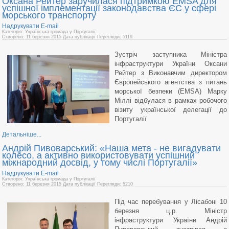
Оксана Рейтер заручилася підтримкою EMSA для
успішної імплементації законодавства ЄС у сфері
морського транспорту
Надрукувати
E-mail
Категорія: Українська громада у Португалії
Створено: 11 березня 2015
Дата публікації
Перегляди: 5119
Зустріч заступника Міністра
інфраструктури України Оксани
Рейтер з Виконавчим директором
Європейського агентства з питань
морської безпеки (EMSA) Марку
Міллі відбулася в рамках робочого
візиту української делегації до
Португалії
Детальніше...
Андрій Пивоварський: «Наша мета - не вигадувати
колесо, а активно використовувати успішний
міжнародний досвід, у тому числі Португалії»
Надрукувати
E-mail
Категорія: Українська громада у Португалії
Створено: 11 березня 2015
Дата публікації
Перегляди: 5210
Під час перебування у Лісабоні 10
березня ц.р. Міністр
інфраструктури України Андрій