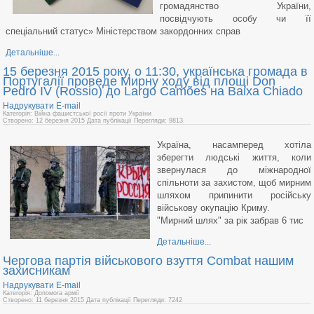
громадянство України,
посвідчують особу чи її
спеціальний статус» Міністерством закордонних справ
Детальніше...
15 березня 2015 року, о 11:30, українська громада в
Португалії проведе Мирну ходу від площі Don
Pedro IV (Rossio) до Largo Camões на Baixa Chiado
Надрукувати
E-mail
Категорія: Війна фашистської росії проти України
Створено: 12 березня 2015
Дата публікації
Перегляди: 9813
Україна, насамперед хотіла
зберегти людські життя, коли
звернулася до міжнародної
спільноти за захистом, щоб мирним
шляхом припинити російську
військову окупацію Криму.
"Мирний шлях" за рік забрав 6 тис
Детальніше...
Чергова партія військового взуття Combat нашим
захисникам
Надрукувати
E-mail
Категорія: Допомога армії
Створено: 11 березня 2015
Дата публікації
Перегляди: 7242