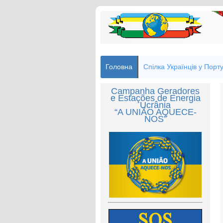
Головна
Спілка Українців у Порту
Campanha Geradores
e Estações de Energia
Ucrânia
“A UNIÃO AQUECE-
NOS”