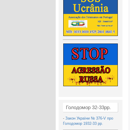
Голодомор 32-33рр.
-
Закон України № 376-V про
Голодомор 1932-33 рр.