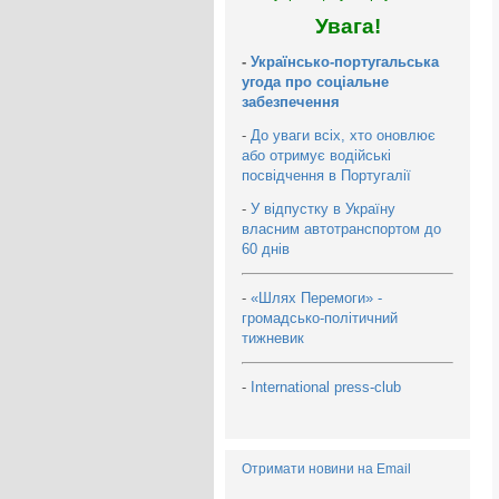
Увага!
-
Українсько-португальська
угода про соціальне
забезпечення
-
До уваги всіх, хто оновлює
або отримує водійські
посвідчення в Португалії
-
У відпустку в Україну
власним автотранспортом до
60 днів
-
«Шлях Перемоги» -
громадсько-політичний
тижневик
-
International press-club
Отримати новини на Email