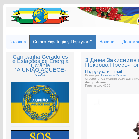
Головна
Спілка Українців у Португалії
Новини
Допомог
Campanha Geradores
З Днем Захисників 
e Estações de Energia
Покрова Пресвятої
Ucrânia
“A UNIÃO AQUECE-
Надрукувати
E-mail
NOS”
Категорія:
Новини в Україні
Створено: 01 жовтня 2024
Дата пуб
Автор: Admin
Перегляди: 4262