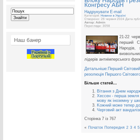
Блоку Народів і ре
Конгресу АБН
Надрукувати
E-mail
Категорія:
Новини в Україні
Створено: 26 червня 2024
Дата публ
Автор: Admin
Перегляди: 3058
21-22 чер
Наш банер
перший Св
Народів, 
визвольни
лідерів антиімперського фрон
Детальніше:Перший Світовий
резолюція Першого Світовог
Більше статей...
Вітання з Днем народж
Хессен - перша земля 
мову як іноземну у шк
Kожний може тепер до
Черговий акт вандалі
Сторінка 7 із 767
«
Початок
Попередня
2
3
4
5