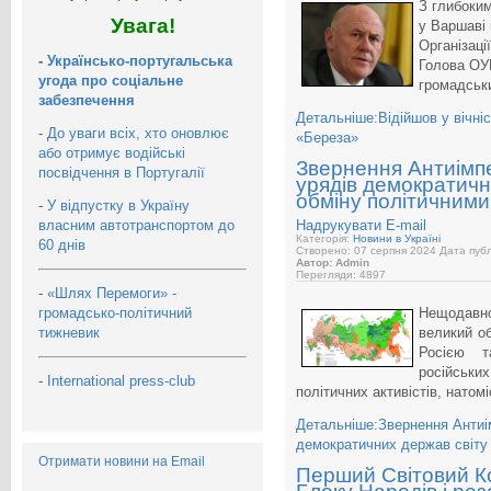
З глибоки
Увага!
у Варшаві 
Організаці
-
Українсько-португальська
Голова ОУН
угода про соціальне
громадськи
забезпечення
Детальніше:Відійшов у вічні
-
До уваги всіх, хто оновлює
«Береза»
або отримує водійські
Звернення Антиімпе
посвідчення в Португалії
урядів демократичн
обміну політичними
-
У відпустку в Україну
власним автотранспортом до
Надрукувати
E-mail
Категорія:
Новини в Україні
60 днів
Створено: 07 серпня 2024
Дата публ
Автор: Admin
Перегляди: 4897
-
«Шлях Перемоги» -
громадсько-політичний
Нещодавно 
тижневик
великий о
Росією т
російських
-
International press-club
політичних активістів, нато
Детальніше:Звернення Антиі
демократичних держав світу 
Отримати новини на Email
Перший Світовий К