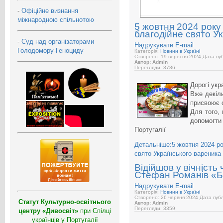
-
Офіційне визнання
міжнародною спільнотою
5 жовтня 2024 року
благодійне свято У
-
Суд над організаторами
Надрукувати
E-mail
Голодомору-Геноциду
Категорія:
Новини в Україні
Створено: 19 вересня 2024
Дата пуб
Автор: Admin
Перегляди: 3786
Дорогі укра
Вже декіль
присвоює с
Для того, 
допомогти
Португалії
Детальніше:5 жовтня 2024 ро
свято Українського вареника
Відійшов у вічність
Стефан Романів «
Надрукувати
E-mail
Категорія:
Новини в Україні
Створено: 26 червня 2024
Дата публ
Статут Культурно-освітнього
Автор: Admin
Перегляди: 3359
центру «Дивосвіт»
при Спілці
українців у Португалії