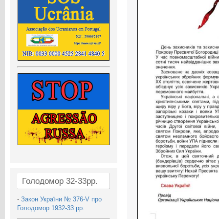
Голодомор 32-33рр.
-
Закон України № 376-V про
Голодомор 1932-33 рр.