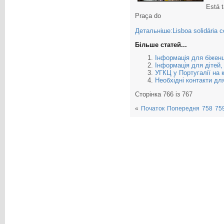
Está 
Praça do
Детальніше:Lisboa solidária 
Більше статей...
Інформація для біженц
Інформація для дітей,
УГКЦ у Португалії на к
Необхідні контакти дл
Сторінка 766 із 767
«
Початок
Попередня
758
75