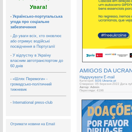
Увага!
-
Українсько-португальська
угода про соціальне
забезпечення
-
До уваги всіх, хто оновлює
або отримує водійські
посвідчення в Португалії
-
У відпустку в Україну
власним автотранспортом до
60 днів
AMIGOS DA UCRAN
Надрукувати
E-mail
-
«Шлях Перемоги» -
Категорія:
SOS Ukrania pt
громадсько-політичний
Створено: 05 березня 2022
Дата пуб
Автор: Admin
тижневик
Перегляди: 4196
-
International press-club
Отримати новини на Email