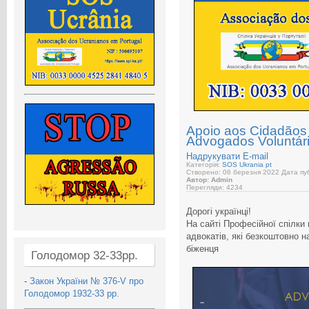
Apoio aos Cidadãos 
Advogados Voluntár
Надрукувати
E-mail
Категорія:
SOS Ukrania pt
Створено: 06 березня 2022
Дата пуб
Автор: Admin
Перегляди: 4234
Дорогі українці!
На сайті Професійної спілки 
адвокатів, які безкоштовно 
біженця
Голодомор 32-33рр.
-
Закон України № 376-V про
Голодомор 1932-33 рр.