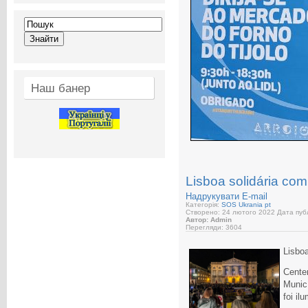
Наш банер
Lisboa solidária co
Надрукувати
E-mail
Категорія:
SOS Ukrania pt
Створено: 24 лютого 2022
Дата публ
Автор: Admin
Перегляди: 3604
Lisboa
Cente
Munic
foi il