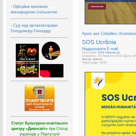
-
Офіційне визнання
міжнародною спільнотою
-
Суд над організаторами
Голодомору-Геноциду
Apoio aos Cidadãos Ucranianos
SOS Ucrânia
Надрукувати
E-mail
Категорія:
SOS Ukrania pt
Створено: 04 березня 2022
Дата пуб
Автор: Admin
Перегляди: 4034
Статут Культурно-освітнього
центру «Дивосвіт»
при Спілці
українців у Португалії