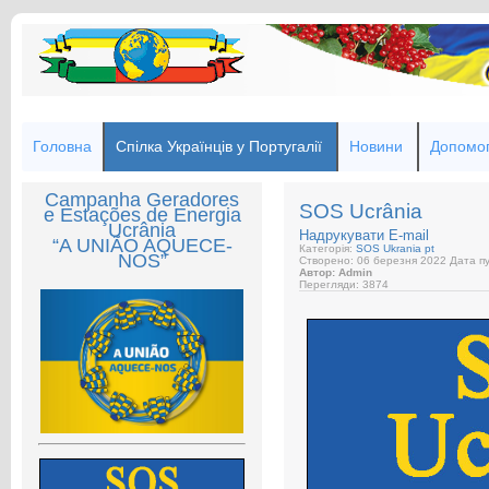
Головна
Спілка Українців у Португалії
Новини
Допомог
Campanha Geradores
SOS Ucrânia
e Estações de Energia
Ucrânia
Надрукувати
E-mail
“A UNIÃO AQUECE-
Категорія:
SOS Ukrania pt
NOS”
Створено: 06 березня 2022
Дата пу
Автор: Admin
Перегляди: 3874