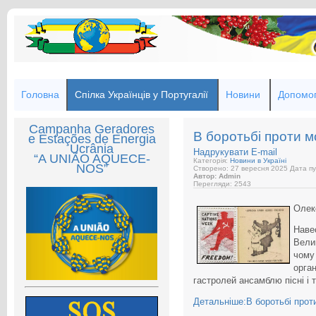
Головна
Спілка Українців у Португалії
Новини
Допомог
Campanha Geradores
В боротьбі проти м
e Estações de Energia
Ucrânia
Надрукувати
E-mail
“A UNIÃO AQUECE-
Категорія:
Новини в Україні
NOS”
Створено: 27 вересня 2025
Дата пу
Автор: Admin
Перегляди: 2543
Олек
Наве
Вели
чому
орга
гастролей ансамблю пісні і 
Детальніше:В боротьбі прот