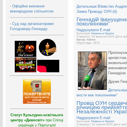
-
Офіційне визнання
Детальніше:Вбивство Андрія П
міжнародною спільнотою
Заява Проводу ОУН (б)
Геннадій Іванущенк
поколіннями”
-
Суд над організаторами
Голодомору-Геноциду
Надрукувати
E-mail
Категорія:
Новини в Україні
Створено: 26 вересня 2025
Дата пуб
Автор: Admin
Перегляди: 1870
Пропонуємо
архівістом
визвольної
виконавчог
Геннадієм
Друже Генн
Детальніш
мости між поколіннями”
Провід ОУН сердечн
річницею прийнятт
Незалежності Укра
Статут Культурно-освітнього
Надрукувати
E-mail
центру «Дивосвіт»
при Спілці
Категорія:
Новини в Україні
Створено: 24 серпня 2025
Дата публ
українців у Португалії