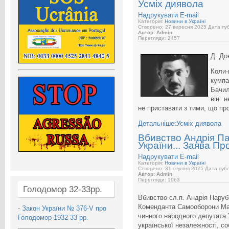
Усміх диявола
Надрукувати
E-mail
Категорія:
Новини в Україні
Створено: 27 вересня 2025
Дата пуб
Автор: Admin
Перегляди: 2457
Д. До
Коли-
кумп
Бачил
він: 
не приставати з тими, що пр
Детальніше:Усміх диявола
Вбивство Андрія Пар
України... Заява Пр
Надрукувати
E-mail
Категорія:
Новини в Україні
Створено: 31 серпня 2025
Дата публ
Автор: Admin
Перегляди: 1963
Голодомор 32-33рр.
Вбивство сл.п. Андрія Парубі
Коменданта Самооборони Май
-
Закон України № 376-V про
чинного народного депутата 
Голодомор 1932-33 рр.
української незалежності, со