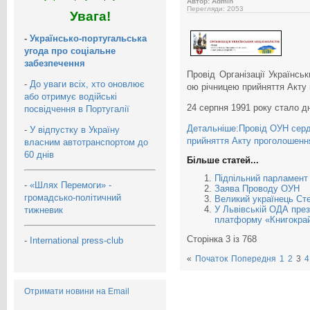
Автор: Admin
Перегляди: 2053
Увага!
-
Українсько-португальська
угода про соціальне
забезпечення
Провід Організації Українськ
-
До уваги всіх, хто оновлює
ою річницею прийняття Акту 
або отримує водійські
24 серпня 1991 року стало д
посвідчення в Португалії
Детальніше:Провід ОУН серде
-
У відпустку в Україну
прийняття Акту проголошенн
власним автотранспортом до
60 днів
Більше статей...
Підпільний парламент
-
«Шлях Перемоги» -
Заява Проводу ОУН
громадсько-політичний
Великий українець Ст
У Львівській ОДА пре
тижневик
платформу «Книгокрай
Сторінка 3 із 768
-
International press-club
«
Початок
Попередня
1
2
3
4
Отримати новини на Email