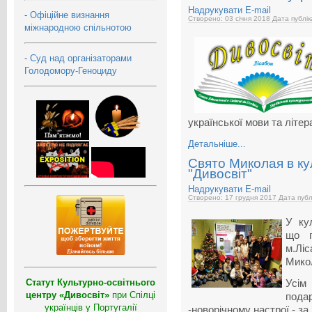
Надрукувати
E-mail
-
Офіційне визнання
Створено: 03 січня 2018
Дата публік
міжнародною спільнотою
-
Суд над організаторами
Голодомору-Геноциду
української мови та літер
Детальніше...
Свято Миколая в ку
"Дивосвіт"
Надрукувати
E-mail
Створено: 17 грудня 2017
Дата публ
У кул
що п
м.Лі
Мико
Статут Культурно-освітнього
Усі
центру «Дивосвіт»
при Спілці
пода
українців у Португалії
-новорічному настрої - з