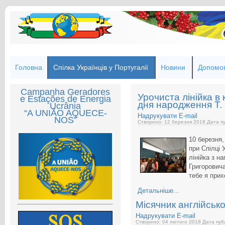
Головна
Спілка Українців у Португалії
Новини
Допомог
Campanha Geradores
Урочиста лінійка в 
e Estações de Energia
дня народження Т. 
Ucrânia
“A UNIÃO AQUECE-
Надрукувати
E-mail
NOS”
Створено: 12 березня 2018
Дата пу
10 березня,
при Спілці 
лінійка з н
Григоровича
тебе я прих
Детальніше...
Місячник англійсько
Надрукувати
E-mail
Створено: 04 лютого 2018
Дата публ