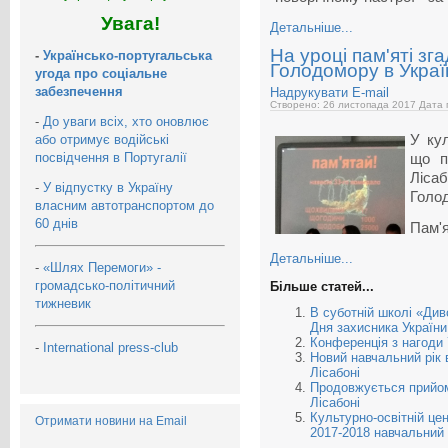
Увага!
Детальніше...
На уроці пам'яті зг
-
Українсько-португальська
Голодомору в Украї
угода про соціальне
забезпечення
Надрукувати
E-mail
Створено: 26 листопада 2017
Дата 
-
До уваги всіх, хто оновлює
або отримує водійські
У кул
посвідчення в Португалії
що п
Ліса
-
У відпустку в Україну
Голод
власним автотранспортом до
60 днів
Пам'я
Детальніше...
-
«Шлях Перемоги» -
громадсько-політичний
Більше статей...
тижневик
В суботній школі «Див
Дня захисника Україн
Конференція з нагоди 
-
International press-club
Новий навчальний рік 
Лісабоні
Продовжується прийом 
Лісабоні
Культурно-освітній цен
Отримати новини на Email
2017-2018 навчальний 