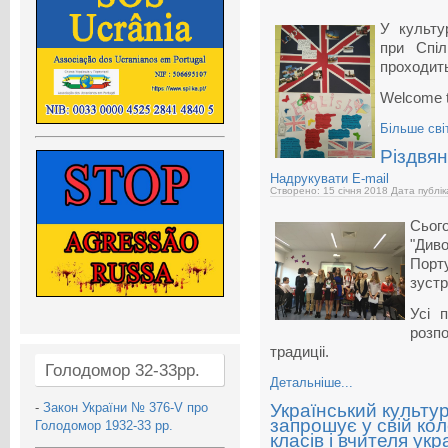
У культу
при Спіл
проходить
Welcome t
Більше сві
Різдвян
Надрукувати
E-mail
Створено: 15 січня 2018
Дата публік
Сьог
"Див
Порт
зустрі
Усі 
розпо
традиціі.
Голодомор 32-33рр.
Детальніше...
-
Закон України № 376-V про
Український культур
запрошує у свій ко
Голодомор 1932-33 рр.
класів і вчителя ук