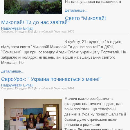
Наголошувалося на важливості
Детальніше...
Свято "Миколай!
Миколай! Ти до нас завітай"
Надрукувати
E-mail
Створено: 24 грудня 2013
Дата публікації
Перегляди: 9770
В суботу, 21 грудня, о 15 годині,
відбулося свято "Миколай! Миколай! Ти до нас завітай" в ДЮЦ
"Соняшник", що при осередку Аґеди Спілки українців у Португалії. Не
забракло ні колядок, ні пісень, ані віршів на вшанування святого
Миколая. Не
Детальніше...
ЄвроУрок: " Україна починається з мене!"
Надрукувати
E-mail
Створено: 15 грудня 2013
Дата публікації
Перегляди: 9968
Малечі важко розібратися в
складних політичних подіях, але
вони помітили, що телефонні
дзвінки в Україну почастішали та й
батьки дуже стривожені після
розмови з родичами.
Тому в Дитячо-юнацькому Центрі