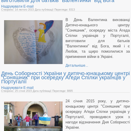
виготовили для батьків "Валентинки" від Бога
Надрукувати
E-mail
Створено: 14 лютого 2015
Дата публікації
Перегляди: 8313
В День Валентина вихованці
Дитячо-юнацького центру
"Соняшник", осередку міста Агеда
Спілки украінців у Португаліі,
виготовили для батьків
"Валентинки" від Бога, який і є
Любов, та щиро помолилися за
припинення війни в Украіні.
Детальніше...
День Соборності України у дитячо-юнацькому центрі
"Соняшник" при осередку Аґеди Спілки українців у
Португалії
Надрукувати
E-mail
Створено: 25 січня 2015
Дата публікації
Перегляди: 8895
24 січня 2015 року, у дитячо-
юнацькому центрі "Соняшник" при
осередку Аґеди Спілки українців у
Португалії, проводився урок з
нагоди відзначення Дня Соборності
України.