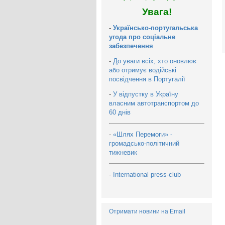
Увага!
-
Українсько-португальська
угода про соціальне
забезпечення
-
До уваги всіх, хто оновлює
або отримує водійські
посвідчення в Португалії
-
У відпустку в Україну
власним автотранспортом до
60 днів
-
«Шлях Перемоги» -
громадсько-політичний
тижневик
-
International press-club
Отримати новини на Email