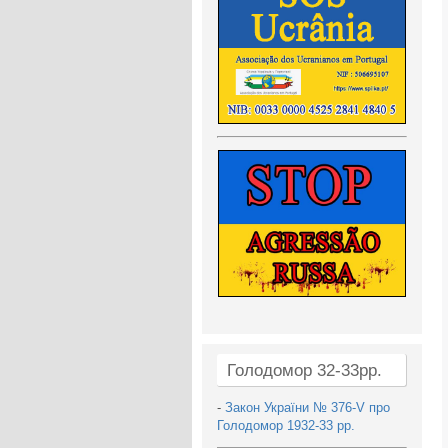
Голодомор 32-33рр.
-
Закон України № 376-V про
Голодомор 1932-33 рр.