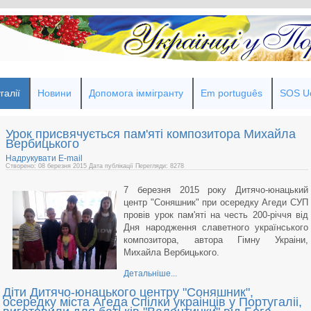
галії
Новини
Допомога іммігранту
Em português
SOS Uc
Урок присвячується пам'яті композитора Михайла
Вербицького
Надрукувати
E-mail
Створено: 08 березня 2015
Дата публікації
Перегляди: 8278
7 березня 2015 року Дитячо-юнацький
центр "Соняшник" при осередку Агеди СУП
провів урок пам'яті на честь 200-річчя від
Дня народження славетного українського
композитора, автора Гімну Украіни,
Михайла Вербицького.
Детальніше...
Діти Дитячо-юнацького центру "Соняшник",
осередку міста Агеда Спілки украінців у Португаліі,