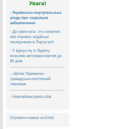
Увага!
-
Українсько-португальська
угода про соціальне
забезпечення
-
До уваги всіх, хто оновлює
або отримує водійські
посвідчення в Португалії
-
У відпустку в Україну
власним автотранспортом до
60 днів
-
«Шлях Перемоги» -
громадсько-політичний
тижневик
-
International press-club
Отримати новини на Email