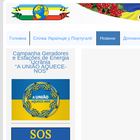
Головна
Спілка Українців у Португалії
Новини
Допомог
Campanha Geradores
e Estações de Energia
Ucrânia
“A UNIÃO AQUECE-
NOS”