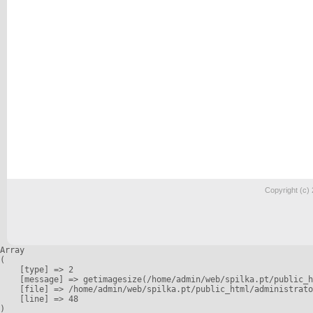
Copyright (c)
Array

(

    [type] => 2

    [message] => getimagesize(/home/admin/web/spilka.pt/public_h
    [file] => /home/admin/web/spilka.pt/public_html/administrato
    [line] => 48
