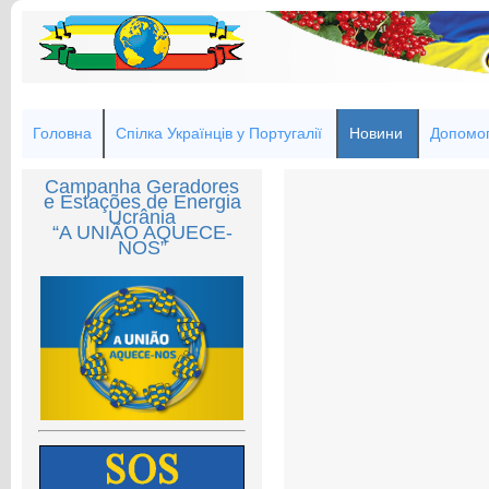
Головна
Спілка Українців у Португалії
Новини
Допомог
Campanha Geradores
e Estações de Energia
Ucrânia
“A UNIÃO AQUECE-
NOS”