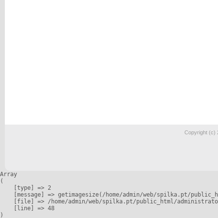
Copyright (c)
Array

(

    [type] => 2

    [message] => getimagesize(/home/admin/web/spilka.pt/public_h
    [file] => /home/admin/web/spilka.pt/public_html/administrato
    [line] => 48
