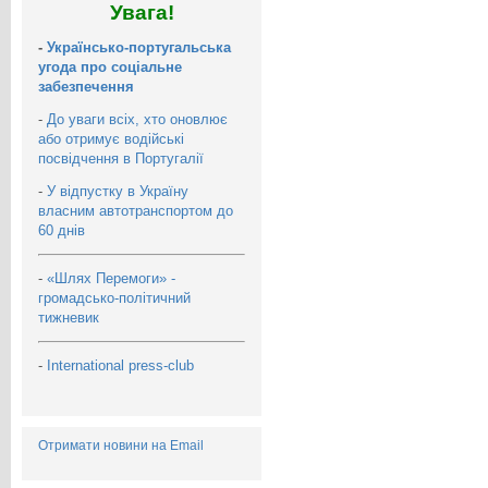
Увага!
-
Українсько-португальська
угода про соціальне
забезпечення
-
До уваги всіх, хто оновлює
або отримує водійські
посвідчення в Португалії
-
У відпустку в Україну
власним автотранспортом до
60 днів
-
«Шлях Перемоги» -
громадсько-політичний
тижневик
-
International press-club
Отримати новини на Email