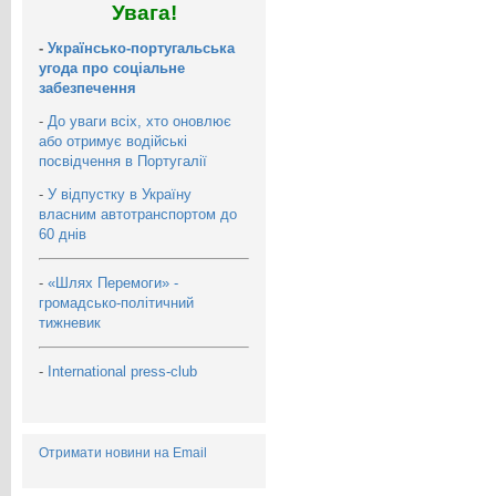
Увага!
-
Українсько-португальська
угода про соціальне
забезпечення
-
До уваги всіх, хто оновлює
або отримує водійські
посвідчення в Португалії
-
У відпустку в Україну
власним автотранспортом до
60 днів
-
«Шлях Перемоги» -
громадсько-політичний
тижневик
-
International press-club
Отримати новини на Email