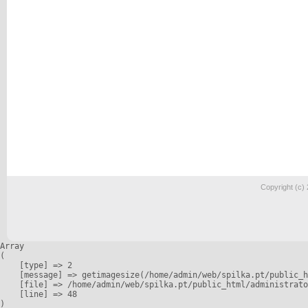
Copyright (c)
Array

(

    [type] => 2

    [message] => getimagesize(/home/admin/web/spilka.pt/public_h
    [file] => /home/admin/web/spilka.pt/public_html/administrato
    [line] => 48
