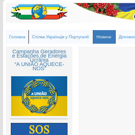
Головна
Спілка Українців у Португалії
Новини
Допомог
Campanha Geradores
e Estações de Energia
Ucrânia
“A UNIÃO AQUECE-
NOS”