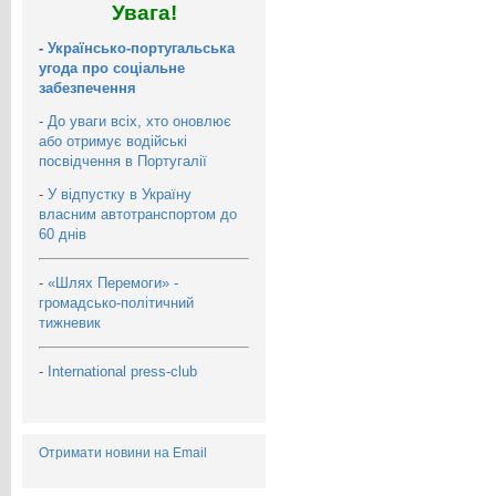
Увага!
-
Українсько-португальська
угода про соціальне
забезпечення
-
До уваги всіх, хто оновлює
або отримує водійські
посвідчення в Португалії
-
У відпустку в Україну
власним автотранспортом до
60 днів
-
«Шлях Перемоги» -
громадсько-політичний
тижневик
-
International press-club
Отримати новини на Email