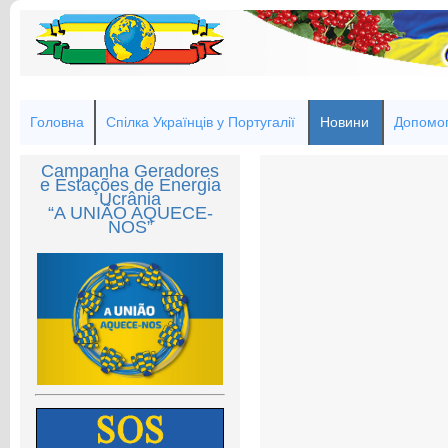
Головна
Спілка Українців у Португалії
Новини
Допомог
Campanha Geradores
e Estações de Energia
Ucrânia
“A UNIÃO AQUECE-
NOS”