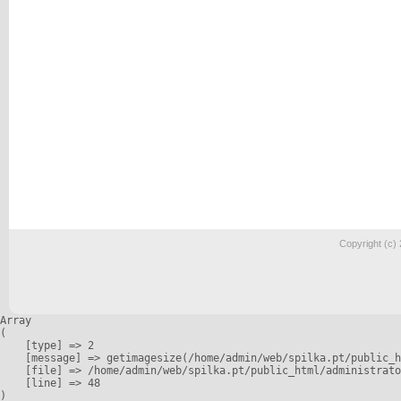
Copyright (c)
Array

(

    [type] => 2

    [message] => getimagesize(/home/admin/web/spilka.pt/public_h
    [file] => /home/admin/web/spilka.pt/public_html/administrato
    [line] => 48
