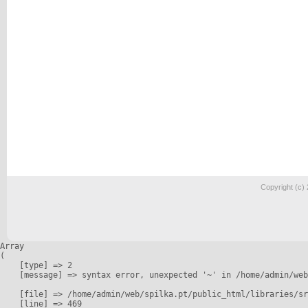
Copyright (c)
Array

(

    [type] => 2

    [message] => syntax error, unexpected '~' in /home/admin/web
    [file] => /home/admin/web/spilka.pt/public_html/libraries/sr
    [line] => 469
