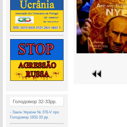
Голодомор 32-33рр.
-
Закон України № 376-V про
Голодомор 1932-33 рр.