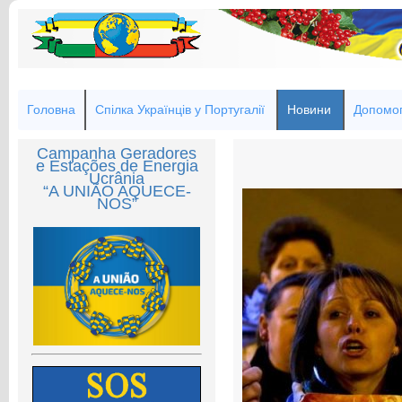
Головна
Спілка Українців у Португалії
Новини
Допомог
Campanha Geradores
e Estações de Energia
Ucrânia
“A UNIÃO AQUECE-
NOS”