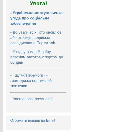
Увага!
-
Українсько-португальська
угода про соціальне
забезпечення
-
До уваги всіх, хто оновлює
або отримує водійські
посвідчення в Португалії
-
У відпустку в Україну
власним автотранспортом до
60 днів
-
«Шлях Перемоги» -
громадсько-політичний
тижневик
-
International press-club
Отримати новини на Email