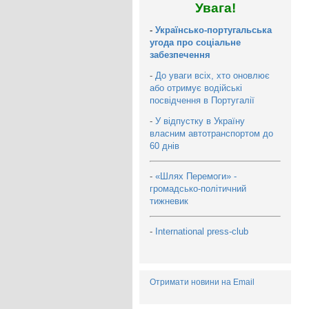
Увага!
-
Українсько-португальська
угода про соціальне
забезпечення
-
До уваги всіх, хто оновлює
або отримує водійські
посвідчення в Португалії
-
У відпустку в Україну
власним автотранспортом до
60 днів
-
«Шлях Перемоги» -
громадсько-політичний
тижневик
-
International press-club
Отримати новини на Email