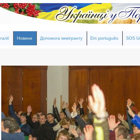
галії
Новини
Допомога іммігранту
Em português
SOS Uc