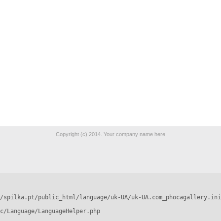
Copyright (c) 2014. Your company name here
/spilka.pt/public_html/language/uk-UA/uk-UA.com_phocagallery.ini
c/Language/LanguageHelper.php
