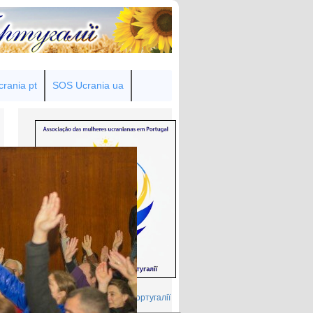
rania pt
SOS Ucrania ua
Товариство українок у Португалії