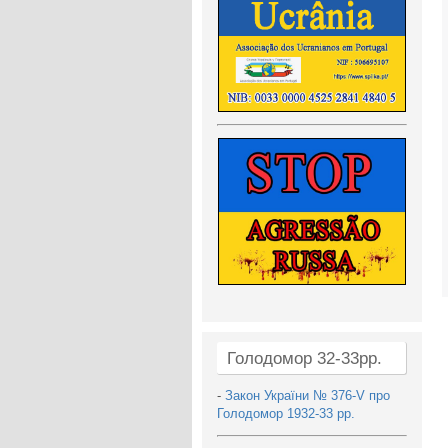
Голодомор 32-33рр.
-
Закон України № 376-V про
Голодомор 1932-33 рр.