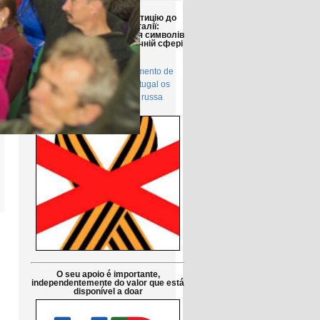
Друзі!
Просимо підтримати петицію до
Парламенту Португалії:
Заборонити використання символів
російської агресії в публічній сфері
в Португалії
Petição pública Ao Parlamento de
Portugal: Proibir em Portugal os
símbolos da agressão russa
O seu apoio é importante,
independentemente do valor que está
disponível a doar