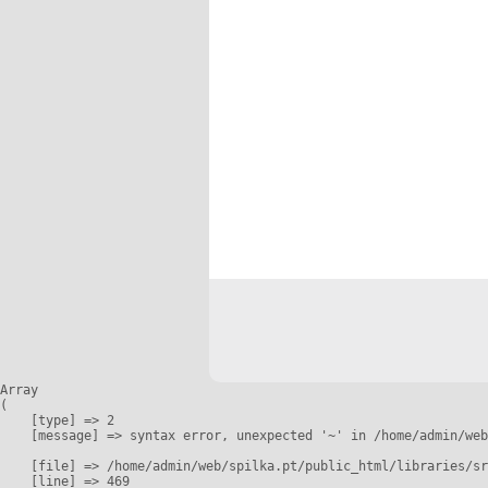
Array

(

    [type] => 2

    [message] => syntax error, unexpected '~' in /home/admin/web
    [file] => /home/admin/web/spilka.pt/public_html/libraries/sr
    [line] => 469
