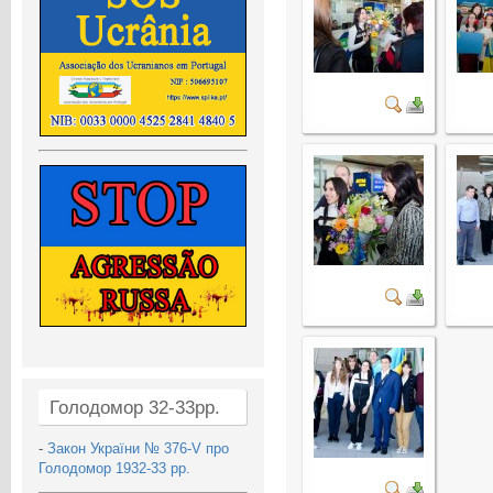
Голодомор 32-33рр.
-
Закон України № 376-V про
Голодомор 1932-33 рр.