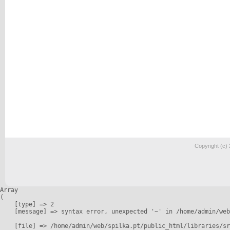
Copyright (c)
Array

(

    [type] => 2

    [message] => syntax error, unexpected '~' in /home/admin/web
    [file] => /home/admin/web/spilka.pt/public_html/libraries/sr