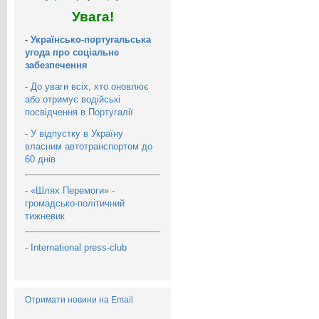
Увага!
-
Українсько-португальська
угода про соціальне
забезпечення
-
До уваги всіх, хто оновлює
або отримує водійські
посвідчення в Португалії
-
У відпустку в Україну
власним автотранспортом до
60 днів
-
«Шлях Перемоги» -
громадсько-політичний
тижневик
-
International press-club
Отримати новини на Email