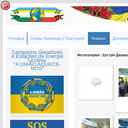
Головна
Спілка Українців у Португалії
Новини
Допомог
Campanha Geradores
Фотогалерея - Зустріч Джамал
e Estações de Energia
Ucrânia
“A UNIÃO AQUECE-
NOS”