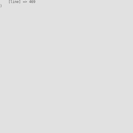
    [line] => 469
