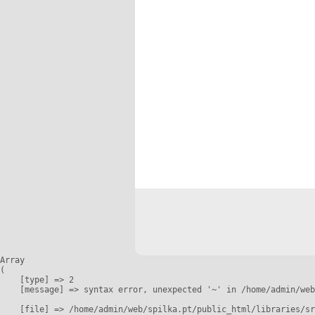
Array

(

    [type] => 2

    [message] => syntax error, unexpected '~' in /home/admin/web
    [file] => /home/admin/web/spilka.pt/public_html/libraries/sr