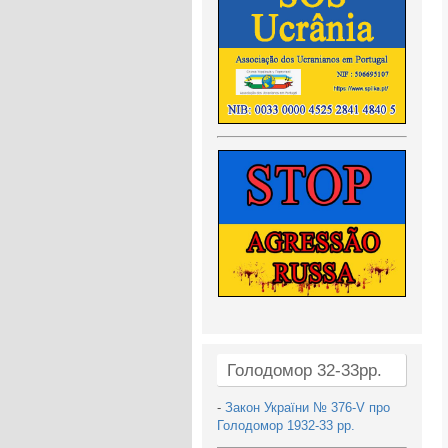
Голодомор 32-33рр.
-
Закон України № 376-V про
Голодомор 1932-33 рр.