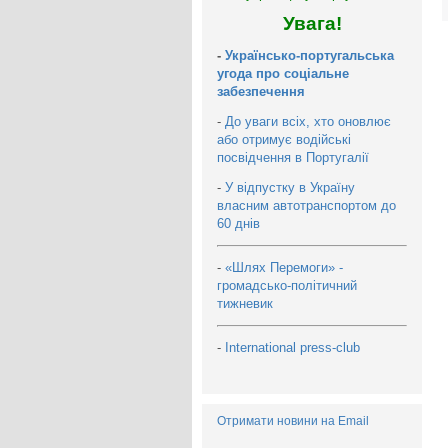
Увага!
-
Українсько-португальська
угода про соціальне
забезпечення
-
До уваги всіх, хто оновлює
або отримує водійські
посвідчення в Португалії
-
У відпустку в Україну
власним автотранспортом до
60 днів
-
«Шлях Перемоги» -
громадсько-політичний
тижневик
-
International press-club
Отримати новини на Email