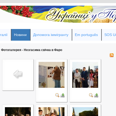
галії
Новини
Допомога іммігранту
Em português
SOS Uc
Фотогалерея - Незгасима свічка в Фаро