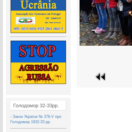
Голодомор 32-33рр.
-
Закон України № 376-V про
Голодомор 1932-33 рр.