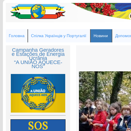
Головна
Спілка Українців у Португалії
Новини
Допомог
Campanha Geradores
e Estações de Energia
Ucrânia
“A UNIÃO AQUECE-
NOS”