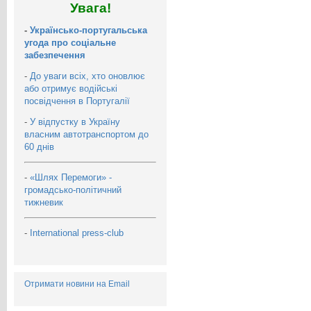
Увага!
-
Українсько-португальська
угода про соціальне
забезпечення
-
До уваги всіх, хто оновлює
або отримує водійські
посвідчення в Португалії
-
У відпустку в Україну
власним автотранспортом до
60 днів
-
«Шлях Перемоги» -
громадсько-політичний
тижневик
-
International press-club
Отримати новини на Email