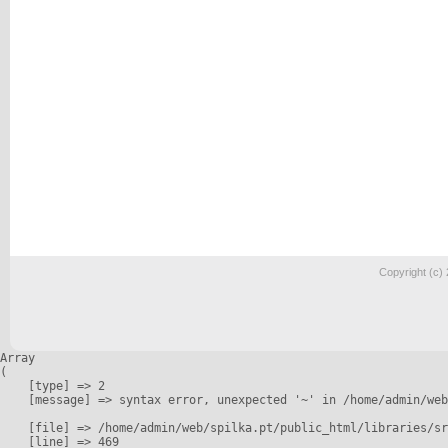
Copyright (c)
Array

(

    [type] => 2

    [message] => syntax error, unexpected '~' in /home/admin/web
    [file] => /home/admin/web/spilka.pt/public_html/libraries/sr
    [line] => 469
