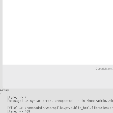
Copyright (c)
Array

(

    [type] => 2

    [message] => syntax error, unexpected '~' in /home/admin/web
    [file] => /home/admin/web/spilka.pt/public_html/libraries/sr
    [line] => 469
