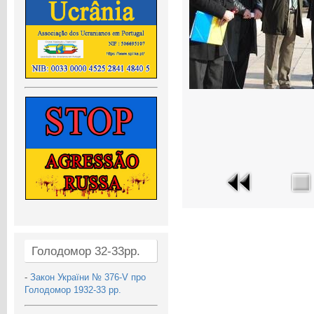
Голодомор 32-33рр.
-
Закон України № 376-V про
Голодомор 1932-33 рр.