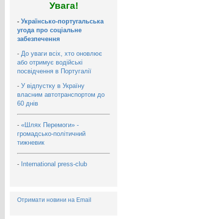
Увага!
-
Українсько-португальська
угода про соціальне
забезпечення
-
До уваги всіх, хто оновлює
або отримує водійські
посвідчення в Португалії
-
У відпустку в Україну
власним автотранспортом до
60 днів
-
«Шлях Перемоги» -
громадсько-політичний
тижневик
-
International press-club
Отримати новини на Email