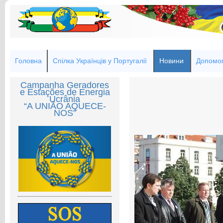
Головна
Спілка Українців у Португалії
Новини
Допомог
Campanha Geradores
e Estações de Energia
Ucrânia
“A UNIÃO AQUECE-
NOS”