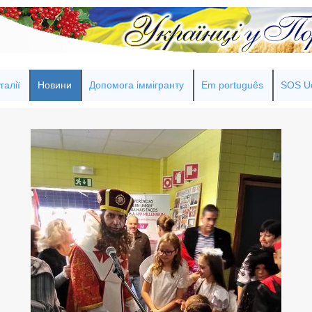
галії
Новини
Допомога іммігранту
Em português
SOS Uc