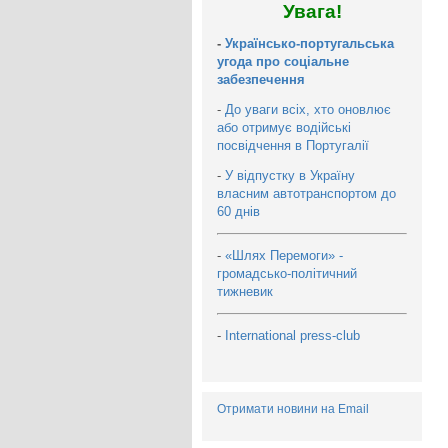
Увага!
-
Українсько-португальська
угода про соціальне
забезпечення
-
До уваги всіх, хто оновлює
або отримує водійські
посвідчення в Португалії
-
У відпустку в Україну
власним автотранспортом до
60 днів
-
«Шлях Перемоги» -
громадсько-політичний
тижневик
-
International press-club
Отримати новини на Email