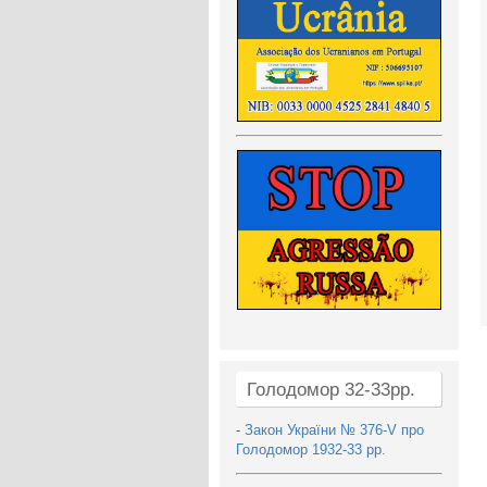
Голодомор 32-33рр.
-
Закон України № 376-V про
Голодомор 1932-33 рр.