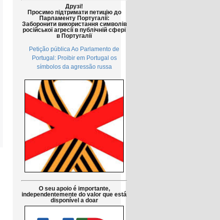
Друзі!
Просимо підтримати петицію до
Парламенту Португалії:
Заборонити використання символів
російської агресії в публічній сфері
в Португалії
Petição pública Ao Parlamento de
Portugal: Proibir em Portugal os
símbolos da agressão russa
O seu apoio é importante,
independentemente do valor que está
disponível a doar