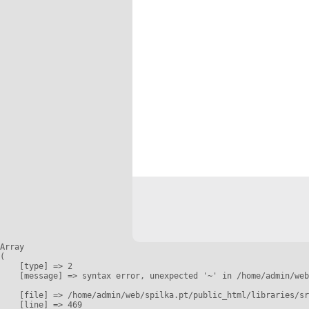
Array

(

    [type] => 2

    [message] => syntax error, unexpected '~' in /home/admin/web
    [file] => /home/admin/web/spilka.pt/public_html/libraries/sr
    [line] => 469
