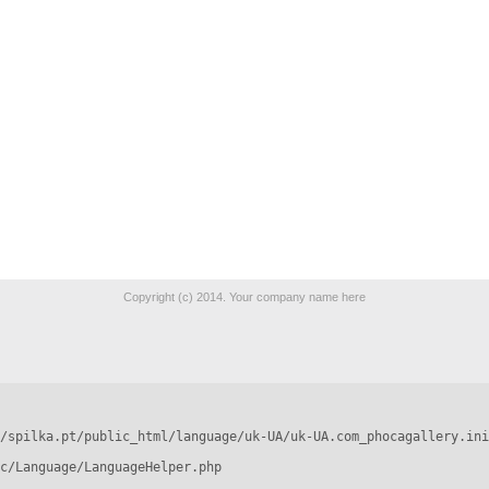
Copyright (c) 2014. Your company name here
/spilka.pt/public_html/language/uk-UA/uk-UA.com_phocagallery.ini
c/Language/LanguageHelper.php
