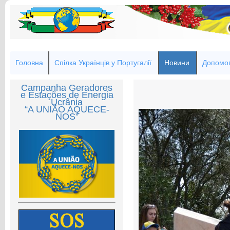
Головна
Спілка Українців у Португалії
Новини
Допомог
Campanha Geradores
e Estações de Energia
Ucrânia
“A UNIÃO AQUECE-
NOS”