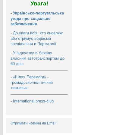
Увага!
-
Українсько-португальська
угода про соціальне
забезпечення
-
До уваги всіх, хто оновлює
або отримує водійські
посвідчення в Португалії
-
У відпустку в Україну
власним автотранспортом до
60 днів
-
«Шлях Перемоги» -
громадсько-політичний
тижневик
-
International press-club
Отримати новини на Email