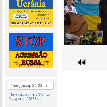
Голодомор 32-33рр.
-
Закон України № 376-V про
Голодомор 1932-33 рр.