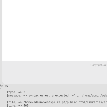
Copyright (c)
Array

(

    [type] => 2

    [message] => syntax error, unexpected '~' in /home/admin/web
    [file] => /home/admin/web/spilka.pt/public_html/libraries/sr
    [line] => 469
