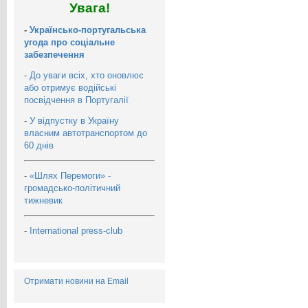
Увага!
-
Українсько-португальська
угода про соціальне
забезпечення
-
До уваги всіх, хто оновлює
або отримує водійські
посвідчення в Португалії
-
У відпустку в Україну
власним автотранспортом до
60 днів
-
«Шлях Перемоги» -
громадсько-політичний
тижневик
-
International press-club
Отримати новини на Email