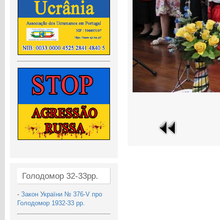
Голодомор 32-33рр.
-
Закон України № 376-V про
Голодомор 1932-33 рр.