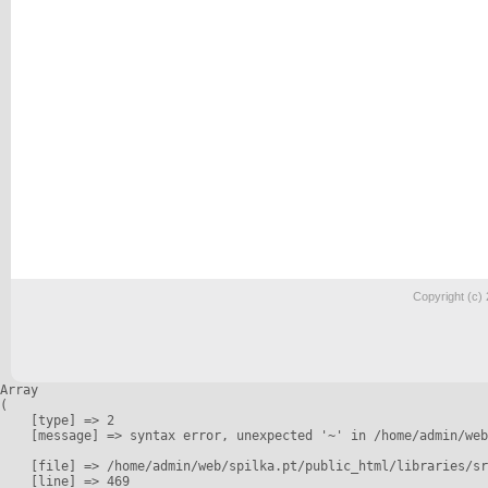
Copyright (c)
Array

(

    [type] => 2

    [message] => syntax error, unexpected '~' in /home/admin/web
    [file] => /home/admin/web/spilka.pt/public_html/libraries/sr
    [line] => 469
