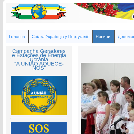
Головна
Спілка Українців у Португалії
Новини
Допомог
Campanha Geradores
e Estações de Energia
Ucrânia
“A UNIÃO AQUECE-
NOS”