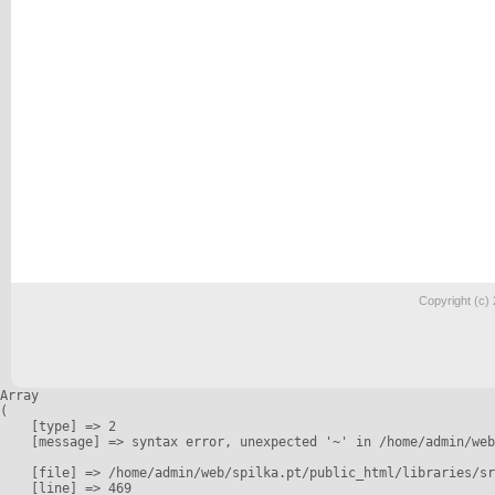
Copyright (c)
Array

(

    [type] => 2

    [message] => syntax error, unexpected '~' in /home/admin/web
    [file] => /home/admin/web/spilka.pt/public_html/libraries/sr
    [line] => 469
