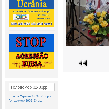
Голодомор 32-33рр.
-
Закон України № 376-V про
Голодомор 1932-33 рр.